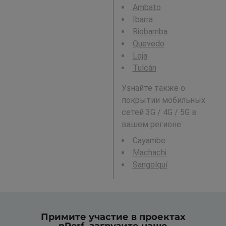
Ambato
Ibarra
Riobamba
Quevedo
Loja
Tulcán
Узнайте также о
покрытии мобильных
сетей 3G / 4G / 5G в
вашем регионе:
Cayambe
Machachi
Sangolquí
Примите участие в проектах
nPerf, загрузите наше