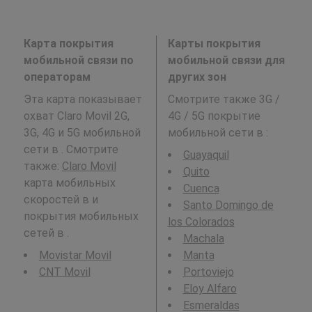
Карта покрытия
Карты покрытия
мобильной связи по
мобильной связи для
операторам
других зон
Эта карта показывает
Смотрите также 3G /
охват Claro Movil 2G,
4G / 5G покрытие
3G, 4G и 5G мобильной
мобильной сети в
:
сети в . Смотрите
Guayaquil
также:
Claro Movil
Quito
карта мобильных
Cuenca
скоростей в и
Santo Domingo de
покрытия мобильных
los Colorados
сетей в .
Machala
Movistar Movil
Manta
CNT Movil
Portoviejo
Eloy Alfaro
Esmeraldas