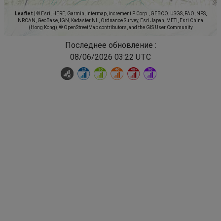
Leaflet
|
© Esri, HERE, Garmin, Intermap, increment P Corp., GEBCO, USGS, FAO, NPS,
NRCAN, GeoBase, IGN, Kadaster NL, Ordnance Survey, Esri Japan, METI, Esri China
(Hong Kong), © OpenStreetMap contributors, and the GIS User Community
Последнее обновление :
08/06/2026 03:22 UTC