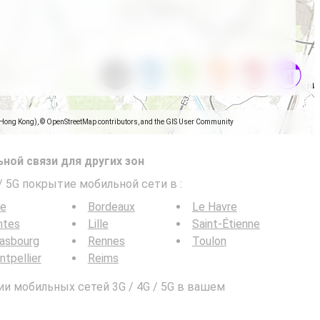
(Hong Kong), © OpenStreetMap contributors, and the GIS User Community
ной связи для других зон
 / 5G покрытие мобильной сети в
:
ce
Bordeaux
Le Havre
ntes
Lille
Saint-Étienne
rasbourg
Rennes
Toulon
tpellier
Reims
и мобильных сетей 3G / 4G / 5G в вашем