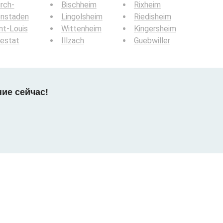
irch-
Bischheim
Rixheim
enstaden
Lingolsheim
Riedisheim
nt-Louis
Wittenheim
Kingersheim
estat
Illzach
Guebwiller
ние сейчас!