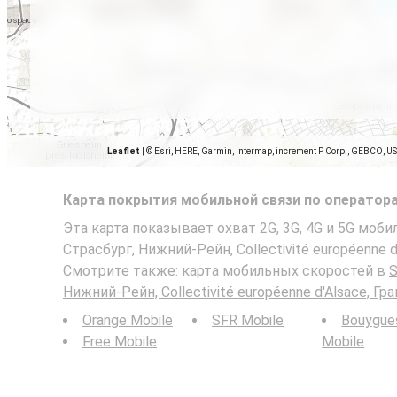
Leaflet
|
© Esri, HERE, Garmin, Intermap, increment P Corp., GEBCO, U
Карта покрытия мобильной связи по оператор
Эта карта показывает охват 2G, 3G, 4G и 5G мобил
Страсбург, Нижний-Рейн, Collectivité européenne d
Смотрите также: карта мобильных скоростей в
S
Нижний-Рейн, Collectivité européenne d'Alsace, Гр
Orange Mobile
SFR Mobile
Bouygue
Free Mobile
Mobile