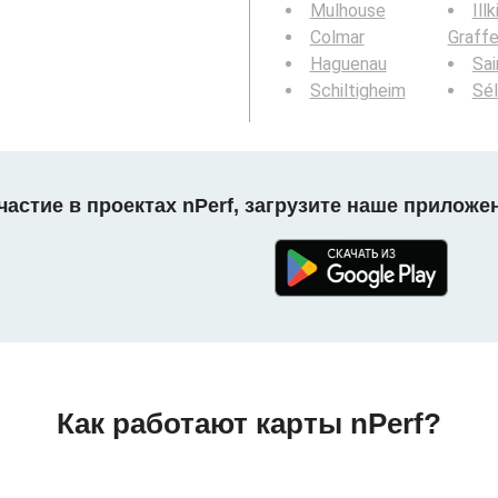
Mulhouse
Illk
Colmar
Graff
Haguenau
Sai
Schiltigheim
Sél
астие в проектах nPerf, загрузите наше приложе
Как работают карты nPerf?