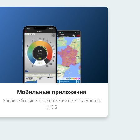
Мобильные приложения
Узнайте больше о приложении nPerf на Android
и iOS