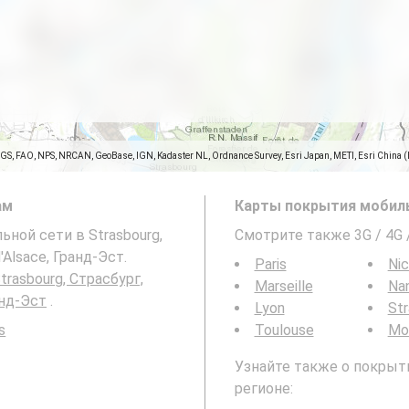
SGS, FAO, NPS, NRCAN, GeoBase, IGN, Kadaster NL, Ordnance Survey, Esri Japan, METI, Esri China 
ам
Карты покрытия мобиль
ьной сети в Strasbourg,
Смотрите также 3G / 4G
'Alsace, Гранд-Эст.
Paris
Ni
trasbourg, Страсбург,
Marseille
Na
анд-Эст
.
Lyon
St
s
Toulouse
Mon
Узнайте также о покрыти
регионе: