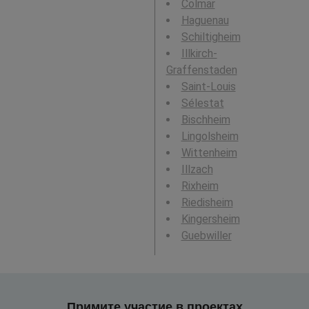
Colmar
Haguenau
Schiltigheim
Illkirch-
Graffenstaden
Saint-Louis
Sélestat
Bischheim
Lingolsheim
Wittenheim
Illzach
Rixheim
Riedisheim
Kingersheim
Guebwiller
Примите участие в проектах