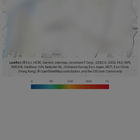
Leaflet
|
© Esri, HERE, Garmin, Intermap, increment P Corp., GEBCO, USGS, FAO, NPS,
NRCAN, GeoBase, IGN, Kadaster NL, Ordnance Survey, Esri Japan, METI, Esri China
(Hong Kong), © OpenStreetMap contributors, and the GIS User Community