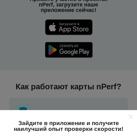
nPerf, загрузите наше
приложение сейчас!
Как работают карты nPerf?
Зайдите в приложение и получите
наилучший опыт проверки скорости!
Откуда берутся данные ?