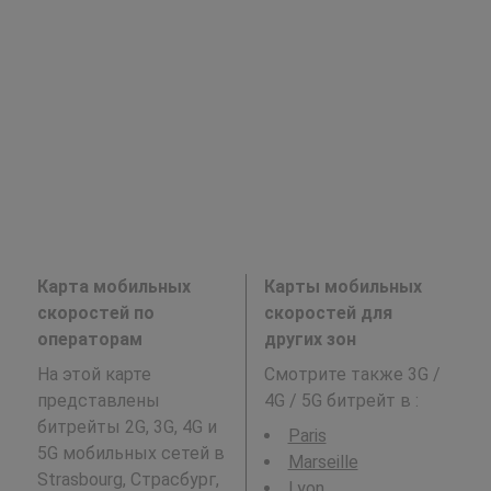
Карта мобильных
Карты мобильных
скоростей по
скоростей для
операторам
других зон
На этой карте
Смотрите также 3G /
представлены
4G / 5G битрейт в
:
битрейты 2G, 3G, 4G и
Paris
5G мобильных сетей в
Marseille
Strasbourg, Страсбург,
Lyon