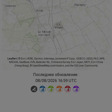
Leaflet
|
© Esri, HERE, Garmin, Intermap, increment P Corp., GEBCO, USGS, FAO, NPS,
NRCAN, GeoBase, IGN, Kadaster NL, Ordnance Survey, Esri Japan, METI, Esri China
(Hong Kong), © OpenStreetMap contributors, and the GIS User Community
Последнее обновление :
08/08/2026 16:59 UTC