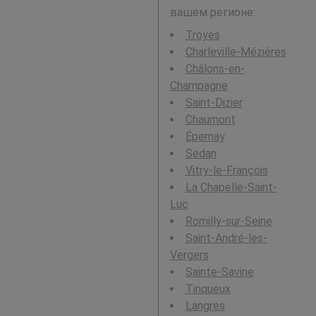
вашем регионе:
Troyes
Charleville-Mézières
Châlons-en-
Champagne
Saint-Dizier
Chaumont
Épernay
Sedan
Vitry-le-François
La Chapelle-Saint-
Luc
Romilly-sur-Seine
Saint-André-les-
Vergers
Sainte-Savine
Tinqueux
Langres