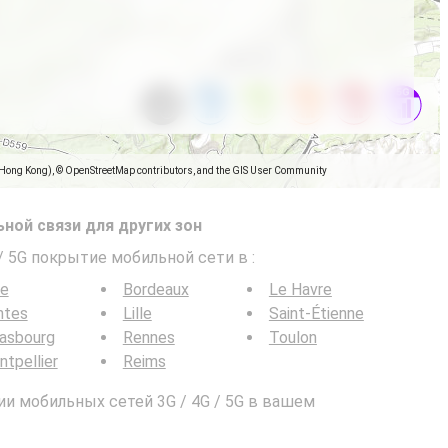
(Hong Kong), © OpenStreetMap contributors, and the GIS User Community
ной связи для других зон
 / 5G покрытие мобильной сети в
:
ce
Bordeaux
Le Havre
ntes
Lille
Saint-Étienne
rasbourg
Rennes
Toulon
tpellier
Reims
и мобильных сетей 3G / 4G / 5G в вашем