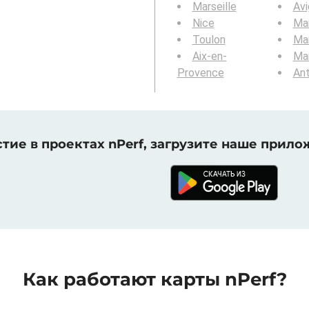
Marseille
Av
Nice
Mar
Toulon
Mar
Aix-en-
Mar
Provence
Ant
тие в проектах nPerf, загрузите наше прило
Как работают карты nPerf?