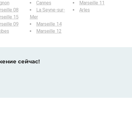
ignon
Cannes
Marseille 11
seille 08
La Seyne-sur-
Arles
seille 15
Mer
seille 09
Marseille 14
ibes
Marseille 12
жение сейчас!