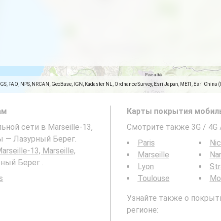
SGS, FAO, NPS, NRCAN, GeoBase, IGN, Kadaster NL, Ordnance Survey, Esri Japan, METI, Esri China 
ам
Карты покрытия мобиль
ьной сети в Marseille-13,
Смотрите также 3G / 4G
ы — Лазурный Берег.
Paris
Ni
arseille-13, Marseille,
Marseille
Na
рный Берег
.
Lyon
St
s
Toulouse
Mon
Узнайте также о покрыти
регионе: