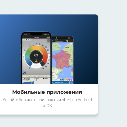
Мобильные приложения
Узнайте больше о приложении nPerf на Android
и iOS