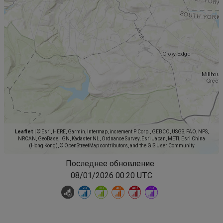
Leaflet
|
© Esri, HERE, Garmin, Intermap, increment P Corp., GEBCO, USGS, FAO, NPS,
NRCAN, GeoBase, IGN, Kadaster NL, Ordnance Survey, Esri Japan, METI, Esri China
(Hong Kong), © OpenStreetMap contributors, and the GIS User Community
Последнее обновление :
08/01/2026 00:20 UTC