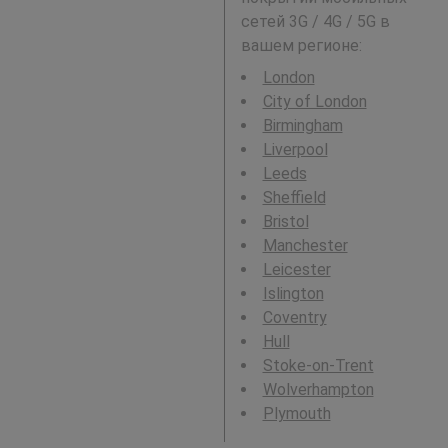
сетей 3G / 4G / 5G в
вашем регионе:
London
City of London
Birmingham
Liverpool
Leeds
Sheffield
Bristol
Manchester
Leicester
Islington
Coventry
Hull
Stoke-on-Trent
Wolverhampton
Plymouth