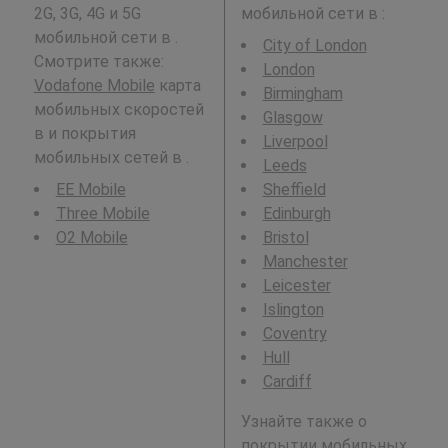
2G, 3G, 4G и 5G
мобильной сети в
:
мобильной сети в .
City of London
Смотрите также:
London
Vodafone Mobile
карта
Birmingham
мобильных скоростей
Glasgow
в и покрытия
Liverpool
мобильных сетей в .
Leeds
EE Mobile
Sheffield
Three Mobile
Edinburgh
O2 Mobile
Bristol
Manchester
Leicester
Islington
Coventry
Hull
Cardiff
Узнайте также о
покрытии мобильных