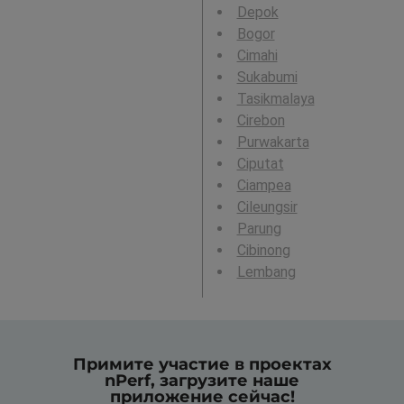
Depok
Bogor
Cimahi
Sukabumi
Tasikmalaya
Cirebon
Purwakarta
Ciputat
Ciampea
Cileungsir
Parung
Cibinong
Lembang
Примите участие в проектах
nPerf, загрузите наше
приложение сейчас!