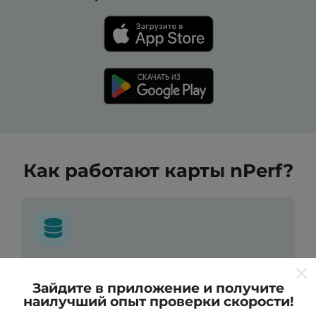
Как работают карты nPerf?
Откуда берутся данные ?
Зайдите в приложение и получите
наилучший опыт проверки скорости!
Данные собираются из тестов, проведенных