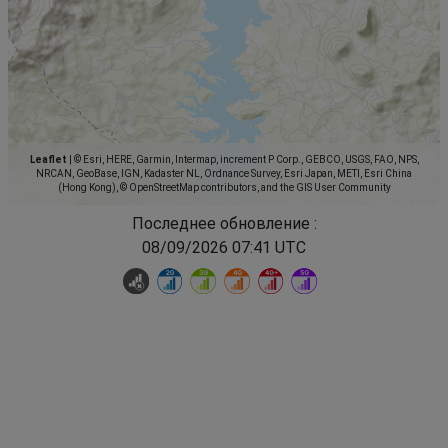
Leaflet
|
© Esri, HERE, Garmin, Intermap, increment P Corp., GEBCO, USGS, FAO, NPS,
NRCAN, GeoBase, IGN, Kadaster NL, Ordnance Survey, Esri Japan, METI, Esri China
(Hong Kong), © OpenStreetMap contributors, and the GIS User Community
Последнее обновление :
08/09/2026 07:41 UTC