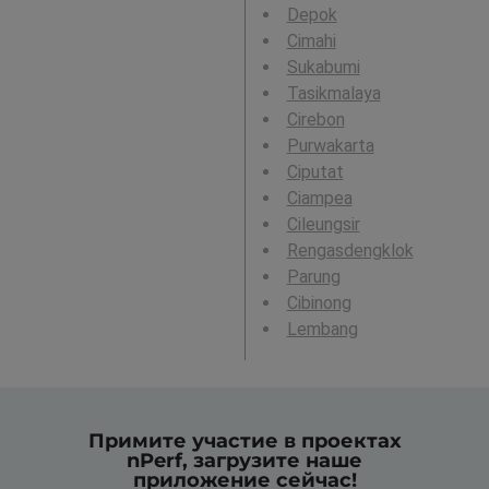
Depok
Cimahi
Sukabumi
Tasikmalaya
Cirebon
Purwakarta
Ciputat
Ciampea
Cileungsir
Rengasdengklok
Parung
Cibinong
Lembang
Примите участие в проектах
nPerf, загрузите наше
приложение сейчас!