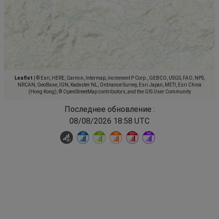
Leaflet
|
© Esri, HERE, Garmin, Intermap, increment P Corp., GEBCO, USGS, FAO, NPS,
NRCAN, GeoBase, IGN, Kadaster NL, Ordnance Survey, Esri Japan, METI, Esri China
(Hong Kong), © OpenStreetMap contributors, and the GIS User Community
Последнее обновление :
08/08/2026 18:58 UTC