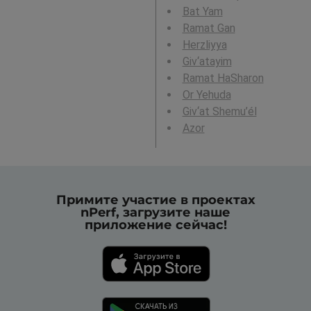
Bat Yam
Ramat Gan
Herzliyya
Giv‘atayim
Ramat HaSharon
Or Yehuda
Giv‘at Shemu’él
Azor
Примите участие в проектах
nPerf, загрузите наше
приложение сейчас!