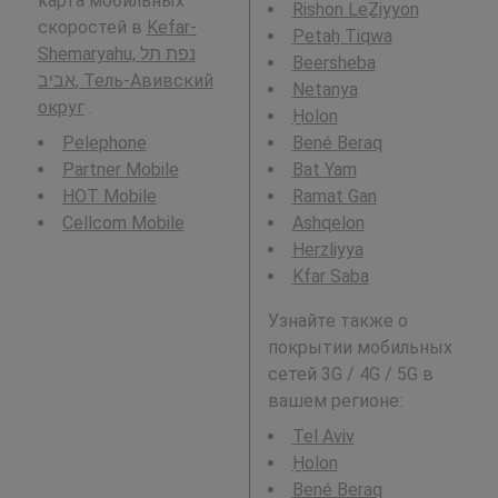
карта мобильных
Rishon LeẔiyyon
скоростей в
Kefar-
Petaẖ Tiqwa
Shemaryahu, נפת תל
Beersheba
אביב, Тель-Авивский
Netanya
округ
.
H̱olon
Pelephone
Bené Beraq
Partner Mobile
Bat Yam
HOT Mobile
Ramat Gan
Cellcom Mobile
Ashqelon
Herzliyya
Kfar Saba
Узнайте также о
покрытии мобильных
сетей 3G / 4G / 5G в
вашем регионе:
Tel Aviv
H̱olon
Bené Beraq