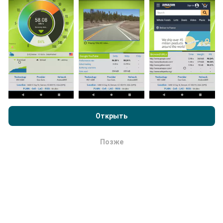
исчерпывающими будут карты!
Как выполняются обновления ?
Просматривая nPerf.com, вы даете согласие на нашу
Политику конфиденциальности и использование файлов
Карты покрытия сети автоматически обновляются
cookie
, а также на наш тест nPerf
Лицензионный договор
ботом каждый час. Карты скорости обновляются
Открыть
конечного пользователя
.
каждые 15 минут
. Данные показываются в
течение двух лет. Через два года древнейшие
Позже
ОК
данные снимаются с карт раз в месяц.