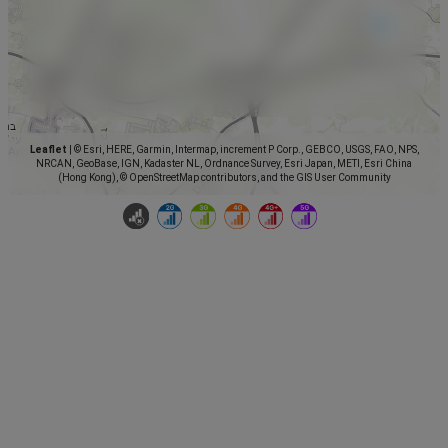
Leaflet
|
© Esri, HERE, Garmin, Intermap, increment P Corp., GEBCO, USGS, FAO, NPS,
NRCAN, GeoBase, IGN, Kadaster NL, Ordnance Survey, Esri Japan, METI, Esri China
(Hong Kong), © OpenStreetMap contributors, and the GIS User Community