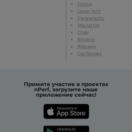
Porirua
Upper Hutt
Paraparaumu
Masterton
Otaki
Brooklyn
Waipawa
Castlepoint
Примите участие в проектах
nPerf, загрузите наше
приложение сейчас!