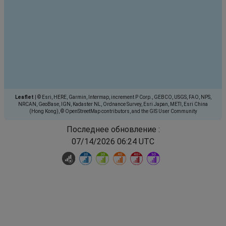
Leaflet
|
© Esri, HERE, Garmin, Intermap, increment P Corp., GEBCO, USGS, FAO, NPS,
NRCAN, GeoBase, IGN, Kadaster NL, Ordnance Survey, Esri Japan, METI, Esri China
(Hong Kong), © OpenStreetMap contributors, and the GIS User Community
Последнее обновление :
07/14/2026 06:24 UTC