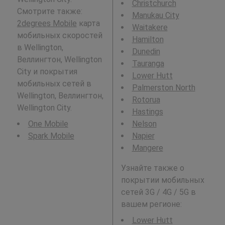
Christchurch
Смотрите также:
Manukau City
2degrees Mobile
карта
Waitakere
мобильных скоростей
Hamilton
в Wellington,
Dunedin
Веллингтон, Wellington
Tauranga
City и покрытия
Lower Hutt
мобильных сетей в
Palmerston North
Wellington, Веллингтон,
Rotorua
Wellington City.
Hastings
One Mobile
Nelson
Spark Mobile
Napier
Mangere
Узнайте также о
покрытии мобильных
сетей 3G / 4G / 5G в
вашем регионе:
Lower Hutt