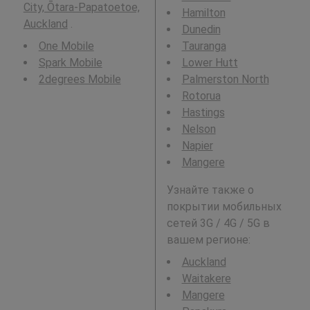
City, Ōtara-Papatoetoe,
Hamilton
Auckland
.
Dunedin
One Mobile
Tauranga
Spark Mobile
Lower Hutt
2degrees Mobile
Palmerston North
Rotorua
Hastings
Nelson
Napier
Mangere
Узнайте также о
покрытии мобильных
сетей 3G / 4G / 5G в
вашем регионе:
Auckland
Waitakere
Mangere