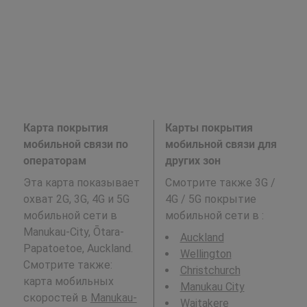
Карта покрытия
Карты покрытия
мобильной связи по
мобильной связи для
операторам
других зон
Эта карта показывает
Смотрите также 3G /
охват 2G, 3G, 4G и 5G
4G / 5G покрытие
мобильной сети в
мобильной сети в
:
Manukau-City, Ōtara-
Auckland
Papatoetoe, Auckland.
Wellington
Смотрите также:
Christchurch
карта мобильных
Manukau City
скоростей в
Manukau-
Waitakere