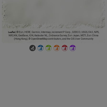
Leaflet
|
© Esri, HERE, Garmin, Intermap, increment P Corp., GEBCO, USGS, FAO, NPS,
NRCAN, GeoBase, IGN, Kadaster NL, Ordnance Survey, Esri Japan, METI, Esri China
(Hong Kong), © OpenStreetMap contributors, and the GIS User Community