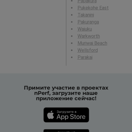
Papakura
Pukekohe East
Takanini
Pakuranga
Waiuku
Warkworth
Muriwai Beach
Wellsford
Parakai
Примите участие в проектах
nPerf, загрузите наше
приложение сейчас!