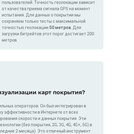
пользователей. Точность геолокации зависит
от качества приема сигнала GPS на момент
испытания. Для данных о покрытии мы
сохраняем только тесты с максимальной
точностью геолокации
50 метров
. Для
загрузки битрейтов этот порог достигает 200
метров.
изуализации карт покрытия?
льных операторов. Он был интегрирован в
у эффективности в Интернете от всех
ирования скорости и данных покрытия. Эти
ологии (без покрытия, 2G, 3G, 4G, 4G+, 5G) в
следние 2 месяца). Это отличный инструмент