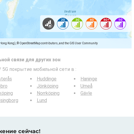
(Hong Kong), © OpenStreetMap contributors, and the GIS User Community
ной связи для других зон
 / 5G покрытие мобильной сети в
:
sterås
Huddinge
Haninge
ebro
Jönköping
Umeå
köping
Norrköping
Gävle
singborg
Lund
жение сейчас!