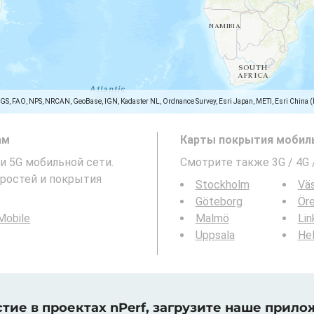
SGS, FAO, NPS, NRCAN, GeoBase, IGN, Kadaster NL, Ordnance Survey, Esri Japan, METI, Esri China 
ам
Карты покрытия мобиль
 и 5G мобильной сети.
Смотрите также 3G / 4G
ростей и покрытия
Stockholm
Vä
Göteborg
Ör
Mobile
Malmö
Lin
Uppsala
Hel
тие в проектах nPerf, загрузите наше прило