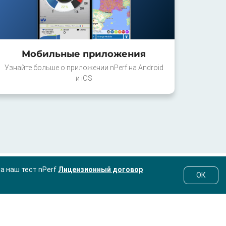
Мобильные приложения
Узнайте больше о приложении nPerf на Android
и iOS
на наш тест nPerf
Лицензионный договор
ОК