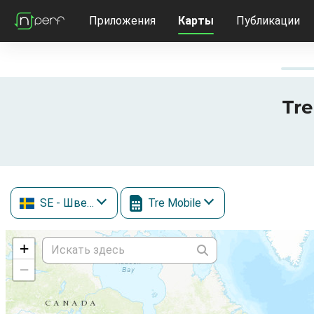
Приложения
Карты
Публикации
Tre
SE
- Швеция
Tre Mobile
+
−