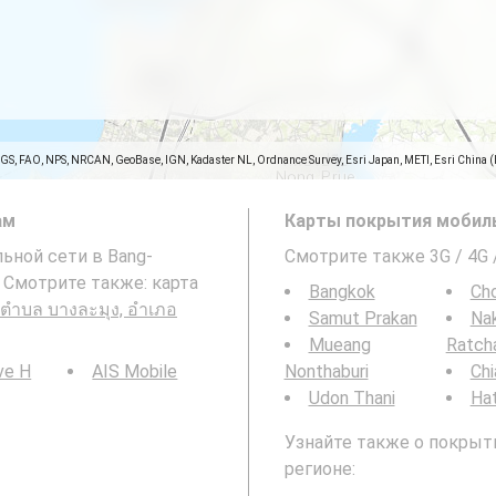
SGS, FAO, NPS, NRCAN, GeoBase, IGN, Kadaster NL, Ordnance Survey, Esri Japan, METI, Esri China 
ам
Карты покрытия мобиль
льной сети в Bang-
Смотрите также 3G / 4G
ง. Смотрите также: карта
Bangkok
Cho
, ตำบล บางละมุง, อำเภอ
Samut Prakan
Na
Mueang
Ratch
ve H
AIS Mobile
Nonthaburi
Chi
Udon Thani
Hat
Узнайте также о покрыти
регионе: