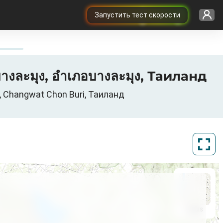
Запустить тест скорости
างละมุง, อำเภอบางละมุง, Таиланд
, Changwat Chon Buri, Таиланд
ArcGIS