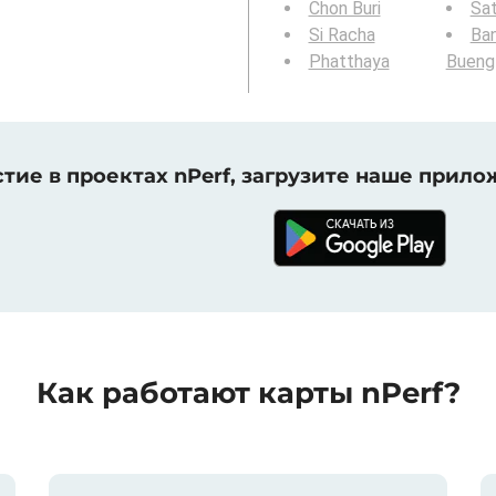
Chon Buri
Sat
Si Racha
Ban
Phatthaya
Bueng
тие в проектах nPerf, загрузите наше прило
Как работают карты nPerf?