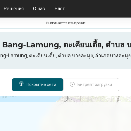
Решения
О нас
Блог
Выполняется измерение
Bang-Lamung, ตะเคียนเตี้ย, ตำบล บ
-Lamung, ตะเคียนเตี้ย, ตำบล บางละมุง, อำเภอบางละมุง
Покрытие сети
Битрейт загрузки