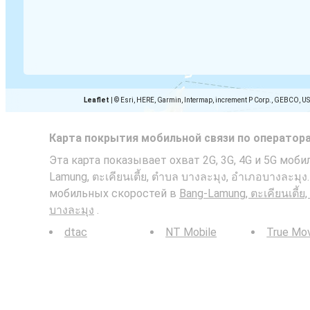
Leaflet
|
© Esri, HERE, Garmin, Intermap, increment P Corp., GEBCO, U
Карта покрытия мобильной связи по оператор
Эта карта показывает охват 2G, 3G, 4G и 5G моби
Lamung, ตะเคียนเตี้ย, ตำบล บางละมุง, อำเภอบางละมุ
мобильных скоростей в
Bang-Lamung, ตะเคียนเตี้ย
บางละมุง
.
dtac
NT Mobile
True Mo