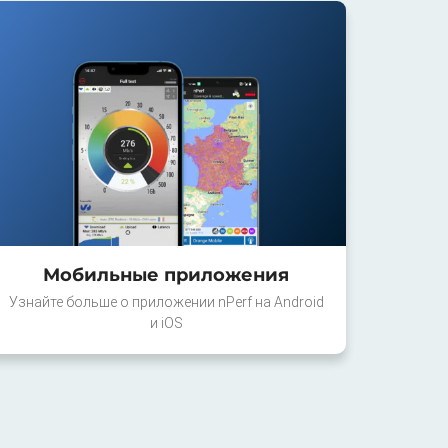
Мобильные приложения
Узнайте больше о приложении nPerf на Android
и iOS