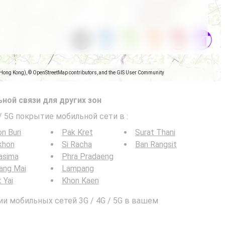
(Hong Kong), © OpenStreetMap contributors, and the GIS User Community
ной связи для других зон
 / 5G покрытие мобильной сети в
:
n Buri
Pak Kret
Surat Thani
khon
Si Racha
Ban Rangsit
asima
Phra Pradaeng
ang Mai
Lampang
 Yai
Khon Kaen
и мобильных сетей 3G / 4G / 5G в вашем