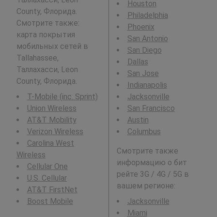
Houston
County, Флорида.
Philadelphia
Смотрите также:
Phoenix
карта покрытия
San Antonio
мобильных сетей в
San Diego
Tallahassee,
Dallas
Таллахасси, Leon
San Jose
County, Флорида.
Indianapolis
T-Mobile (inc. Sprint)
Jacksonville
Union Wireless
San Francisco
AT&T Mobility
Austin
Verizon Wireless
Columbus
Carolina West
Смотрите также
Wireless
информацию о бит
Cellular One
рейте 3G / 4G / 5G в
U.S. Cellular
вашем регионе:
AT&T FirstNet
Boost Mobile
Jacksonville
Miami