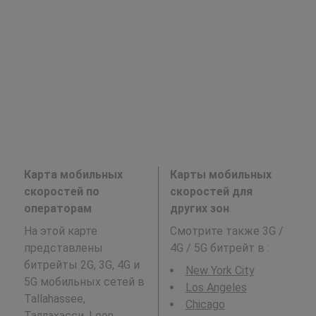
Карта мобильных
Карты мобильных
скоростей по
скоростей для
операторам
других зон
На этой карте
Смотрите также 3G /
представлены
4G / 5G битрейт в
:
битрейты 2G, 3G, 4G и
New York City
5G мобильных сетей в
Los Angeles
Tallahassee,
Chicago
Таллахасси, Leon