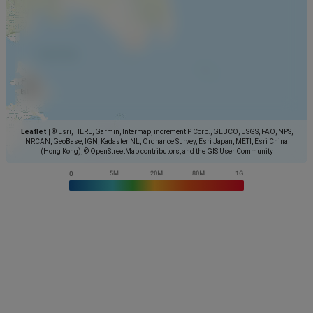
Leaflet
|
© Esri, HERE, Garmin, Intermap, increment P Corp., GEBCO, USGS, FAO, NPS,
NRCAN, GeoBase, IGN, Kadaster NL, Ordnance Survey, Esri Japan, METI, Esri China
(Hong Kong), © OpenStreetMap contributors, and the GIS User Community