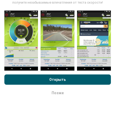
пользователями программы nPerf. Это испытания,
получите незабываемые впечатления от теста скорости!
проведенные в реальных условиях,
непосредственно в полевых условиях. Если вы
тоже хотите присоединиться, все, что вам нужно
сделать, это загрузить приложение nPerf на свой
смартфон.
Чем больше данных будет, тем более
исчерпывающими будут карты!
Просматривая nPerf.com, вы даете согласие на нашу
Как выполняются обновления ?
Политику конфиденциальности и использование файлов
cookie
, а также на наш тест nPerf
Лицензионный договор
Открыть
конечного пользователя
.
Карты покрытия сети автоматически обновляются
ботом каждый час. Карты скорости обновляются
Позже
каждые 15 минут
. Данные показываются в
ОК
течение двух лет. Через два года древнейшие
данные снимаются с карт раз в месяц.