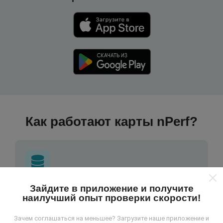
Как работают карты nPerf?
Зайдите в приложение и получите
Откуда берутся данные ?
наилучший опыт проверки скорости!
Данные собираются из тестов, проведенных
Зачем соглашаться на меньшее? Загрузите наше приложение и