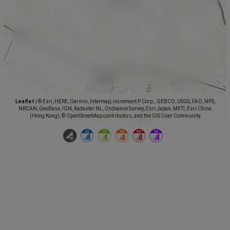
Leaflet
|
© Esri, HERE, Garmin, Intermap, increment P Corp., GEBCO, USGS, FAO, NPS,
NRCAN, GeoBase, IGN, Kadaster NL, Ordnance Survey, Esri Japan, METI, Esri China
(Hong Kong), © OpenStreetMap contributors, and the GIS User Community