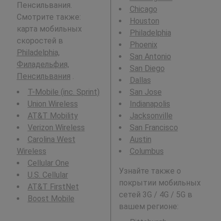
Пенсильвания.
Chicago
Смотрите также:
Houston
карта мобильных
Philadelphia
скоростей в
Phoenix
Philadelphia,
San Antonio
Филадельфия,
San Diego
Пенсильвания
.
Dallas
T-Mobile (inc. Sprint)
San Jose
Union Wireless
Indianapolis
AT&T Mobility
Jacksonville
Verizon Wireless
San Francisco
Carolina West
Austin
Wireless
Columbus
Cellular One
Узнайте также о
U.S. Cellular
покрытии мобильных
AT&T FirstNet
сетей 3G / 4G / 5G в
Boost Mobile
вашем регионе: