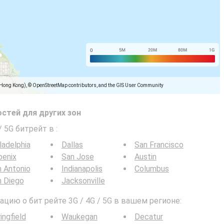
(Hong Kong), © OpenStreetMap contributors, and the GIS User Community
стей для других зон
/ 5G битрейт в
:
ladelphia
Dallas
San Francisco
oenix
San Jose
Austin
 Antonio
Indianapolis
Columbus
n Diego
Jacksonville
ию о бит рейте 3G / 4G / 5G в вашем регионе:
ingfield
Waukegan
Decatur