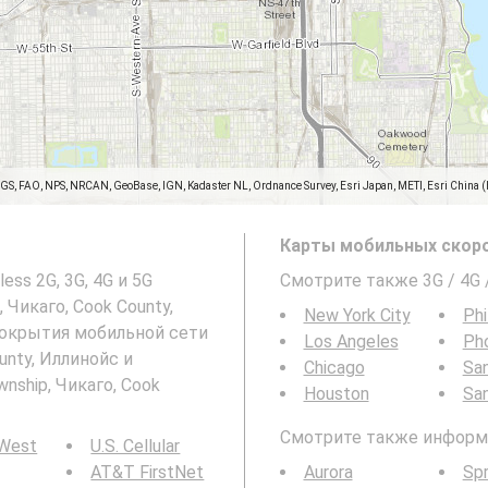
SGS, FAO, NPS, NRCAN, GeoBase, IGN, Kadaster NL, Ordnance Survey, Esri Japan, METI, Esri China 
Карты мобильных скоро
ss 2G, 3G, 4G и 5G
Смотрите также 3G / 4G 
 Чикаго, Cook County,
New York City
Phi
окрытия мобильной сети
Los Angeles
Ph
ounty, Иллинойс и
Chicago
San
nship, Чикаго, Cook
Houston
Sa
Смотрите также информац
 West
U.S. Cellular
AT&T FirstNet
Aurora
Spr