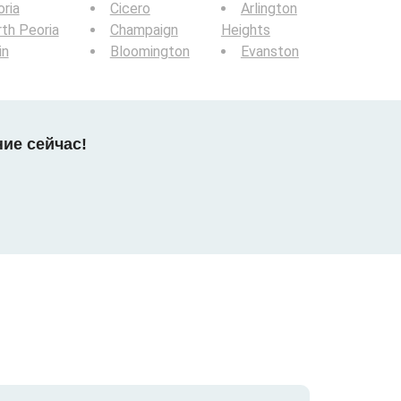
ria
Cicero
Arlington
th Peoria
Champaign
Heights
in
Bloomington
Evanston
ние сейчас!