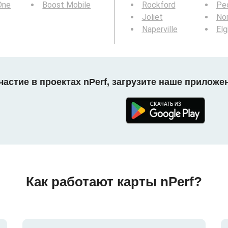
 One
Boost Mobile
Rockford
Peo
Joliet
Nor
Naperville
Elg
астие в проектах nPerf, загрузите наше приложе
Как работают карты nPerf?