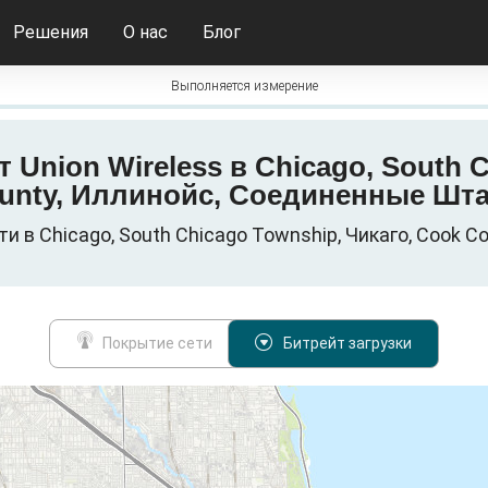
Решения
О нас
Блог
Выполняется измерение
от Union Wireless в Chicago, South 
unty, Иллинойс, Соединенные Шт
и в Chicago, South Chicago Township, Чикаго, Cook
Покрытие сети
Битрейт загрузки