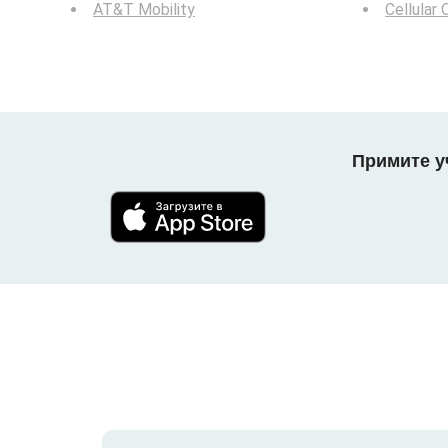
AT&T Mobility
Cellular
Примите уч