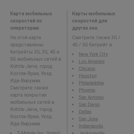
Карта мобильных
Карты мобильных
скоростей по
скоростей для
операторам
других зон
На этой карте
Смотрите также 3G /
представлены
4G / 5G битрейт в
:
битрейты 2G, 3G, 4G и
New York City
5G мобильных сетей в
Los Angeles
Kohtla-Jarve, город
Chicago
Кохтла-Ярве, Уезд
Houston
Ида-Вирумаа.
Philadelphia
Смотрите также:
Phoenix
карта покрытия
San Antonio
мобильных сетей в
San Diego
Kohtla-Jarve, город
Dallas
Кохтла-Ярве, Уезд
San Jose
Ида-Вирумаа.
Indianapolis
T-Mobile (inc. Sprint)
Jacksonville