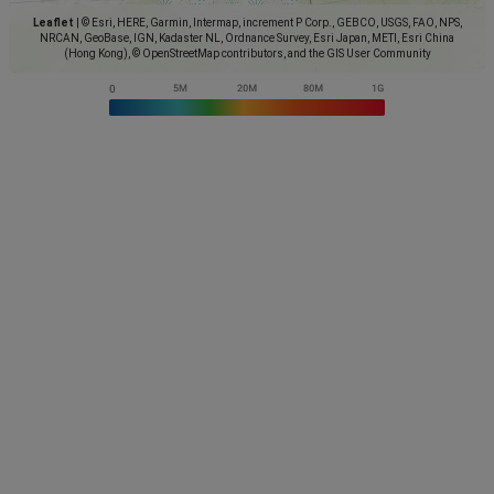
Leaflet
|
© Esri, HERE, Garmin, Intermap, increment P Corp., GEBCO, USGS, FAO, NPS,
NRCAN, GeoBase, IGN, Kadaster NL, Ordnance Survey, Esri Japan, METI, Esri China
(Hong Kong), © OpenStreetMap contributors, and the GIS User Community