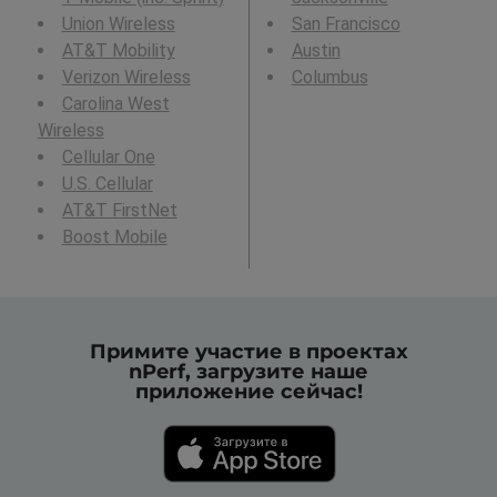
Union Wireless
San Francisco
AT&T Mobility
Austin
Verizon Wireless
Columbus
Carolina West
Wireless
Cellular One
U.S. Cellular
AT&T FirstNet
Boost Mobile
Примите участие в проектах
nPerf, загрузите наше
приложение сейчас!