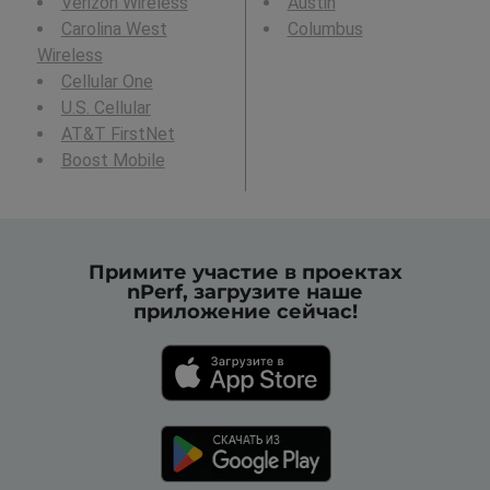
Verizon Wireless
Austin
Carolina West
Columbus
Wireless
Cellular One
U.S. Cellular
AT&T FirstNet
Boost Mobile
Примите участие в проектах
nPerf, загрузите наше
приложение сейчас!