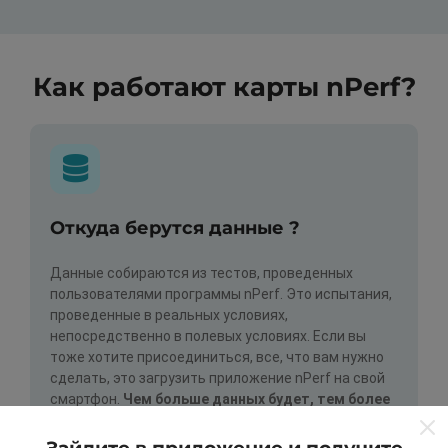
Как работают карты nPerf?
Откуда берутся данные ?
Данные собираются из тестов, проведенных
пользователями программы nPerf. Это испытания,
проведенные в реальных условиях,
непосредственно в полевых условиях. Если вы
тоже хотите присоединиться, все, что вам нужно
сделать, это загрузить приложение nPerf на свой
смартфон.
Чем больше данных будет, тем более
исчерпывающими будут карты!