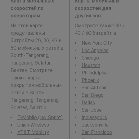
Карта мобильных
Карты мобильных
скоростей по
скоростей для
операторам
других зон
На этой карте
Смотрите также 3G /
представлены
4G / 5G битрейт в
:
битрейты 2G, 3G, 4G и
New York City
5G мобильных сетей в
Los Angeles
South-Tangerang,
Chicago
Tangerang Selatan,
Houston
Бантен. Смотрите
Philadelphia
также: карта
Phoenix
покрытия мобильных
San Antonio
сетей в South-
San Diego
Tangerang, Tangerang
Dallas
Selatan, Бантен.
San Jose
T-Mobile (inc. Sprint)
Indianapolis
Union Wireless
Jacksonville
AT&T Mobility
San Francisco