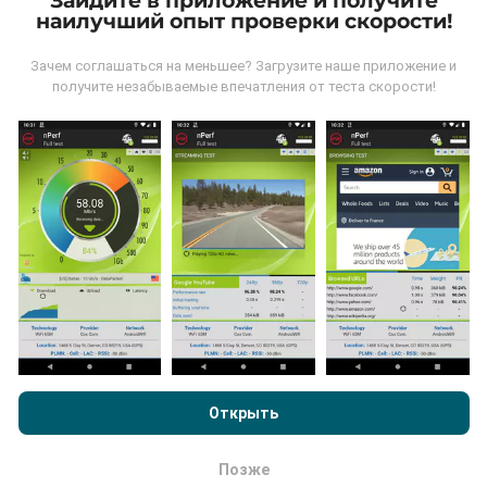
Зайдите в приложение и получите
наилучший опыт проверки скорости!
Зачем соглашаться на меньшее? Загрузите наше приложение и
получите незабываемые впечатления от теста скорости!
Как выполняются обновления ?
Карты покрытия сети автоматически обновляются
ботом каждый час. Карты скорости обновляются
каждые 15 минут
. Данные показываются в
течение двух лет. Через два года древнейшие
данные снимаются с карт раз в месяц.
Просматривая nPerf.com, вы даете согласие на нашу
Политику конфиденциальности и использование файлов
cookie
, а также на наш тест nPerf
Лицензионный договор
Открыть
конечного пользователя
.
Насколько это надежно и точно?
Позже
ОК