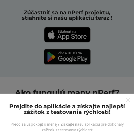
Zúčastniť sa na nPerf projektu,
stiahnite si našu aplikáciu teraz !
Ako fungujú mapy nPerf?
Prejdite do aplikácie a získajte najlepší
zážitok z testovania rýchlosti!
Prečo sa uspokojiť s menej? Získajte našu aplikáciu pre dokonalý
zážitok z testovania rýchlosti!