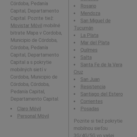
Córdoba, Pedanía
Rosario
Capital, Departamento
Mendoza
Capital. Pozrite tiež:
San Miguel de
Movistar Móvil
mobilné
Tucumán
bitrate Mapa v Cordoba,
La Plata
Municipio de Córdoba,
Mar del Plata
Córdoba, Pedanía
Quilmes
Capital, Departamento
Salta
Capital a s pokrytie
Santa Fe de la Vera
mobilných sietí v
Cruz
Cordoba, Municipio de
San Juan
Córdoba, Córdoba,
Resistencia
Pedanía Capital,
Santiago del Estero
Departamento Capital.
Corrientes
Claro Móvil
Posadas
Personal Móvil
Pozrite si tiež pokrytie
mobilnou sieťou
3G/4G/5G vo vašej