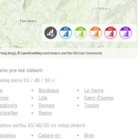
(Hong Kong), © OpenStreetMap contributors, and the GIS User Community
ete pre iné oblasti
ilnej siete 3G / 4G / 5G v
:
ce
Bordeaux
Le Havre
ntes
Lille
Saint-Étienne
rasbourg
Rennes
Toulon
tpellier
Reims
bilnou sieťou 3G/4G/5G vo vašej oblasti:
issieux
Caluire-et-
Bron