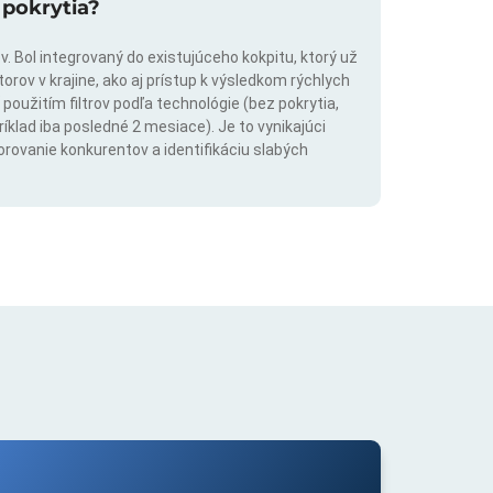
 pokrytia?
. Bol integrovaný do existujúceho kokpitu, ktorý už
rov v krajine, ako aj prístup k výsledkom rýchlych
použitím filtrov podľa technológie (bez pokrytia,
íklad iba posledné 2 mesiace). Je to vynikajúci
orovanie konkurentov a identifikáciu slabých