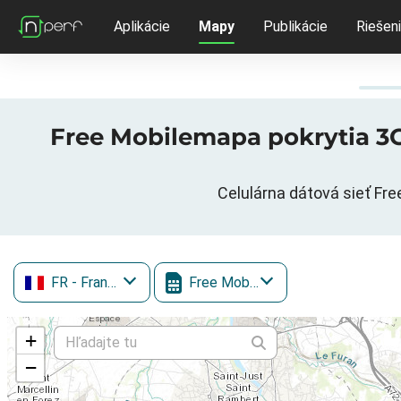
Aplikácie
Mapy
Publikácie
Riešen
Free Mobilemapa pokrytia 3G/
Celulárna dátová sieť Fre
FR
- Francúzsko
Free Mobile
+
−