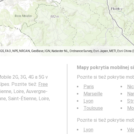
SGS, FAO, NPS, NRCAN, GeoBase, IGN, Kadaster NL, Ordnance Survey, Esri Japan, METI, Esri China 
Mapy pokrytia mobilnej si
obile 2G, 3G, 4G a 5G v
Pozrite si tiež pokrytie mob
lpes. Pozrite tiež:
Free
Paris
Ni
ienne, Loire, Auvergne-
Marseille
Na
ne, Saint-Étienne, Loire,
Lyon
St
Toulouse
Mon
Pozrite si tiež pokrytie mo
Lyon
Vén