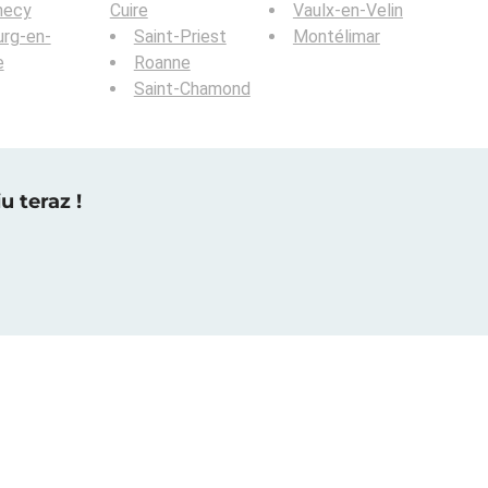
necy
Cuire
Vaulx-en-Velin
rg-en-
Saint-Priest
Montélimar
e
Roanne
Saint-Chamond
u teraz !