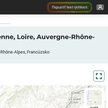
Пspustiť test rýchlosti
ienne, Loire, Auvergne-Rhône-
ne-Rhône-Alpes, Francúzsko
ArcGIS