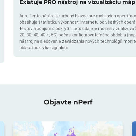
Existuje PRO nástroj na vizualizáciu máp
Áno. Tento nástroj je určený hlavne pre mobilných operátorov
obsahuje štatistiku výkonnosti internetu od všetkých operáto
testov a údajom o pokrytí. Tieto údaje je možné vizualizovať 
2G, 3G, 4G, 4G +, 5G) počas konfigurovateľného obdobia (napr
nástroj na sledovanie zavádzania nových technológií, monit
oblastí pokrytia signálom.
Objavte nPerf