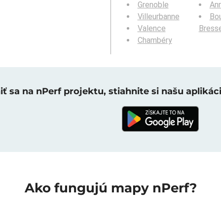
Grenoble
An
Villeurbanne
Bou
Valence
Bress
Chambéry
ť sa na nPerf projektu, stiahnite si našu aplikáci
Ako fungujú mapy nPerf?