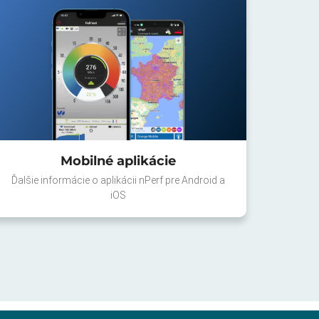
Mobilné aplikácie
Ďalšie informácie o aplikácii nPerf pre Android a
iOS