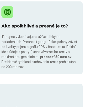
Ako spoľahlivé a presné je to?
Testy sa vykonávajú na užívateľských
zariadeniach. Presnosť geografickej polohy závisí
od kvality príjmu signálu GPS v čase testu. Pokiaľ
ide o údaje o pokrytí, uchovávame iba testy s
maximálnou geolokáciou
presnosť 50 metrov
.
Pre bitové rýchlosti sťahovania tento prah stúpa
na 200 metrov.