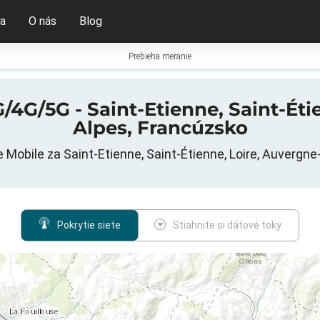
ia
O nás
Blog
Prebieha meranie
4G/5G - Saint-Etienne, Saint-Ét
Alpes, Francúzsko
e Mobile za Saint-Etienne, Saint-Étienne, Loire, Auverg
Pokrytie siete
Stiahnite si dátové toky