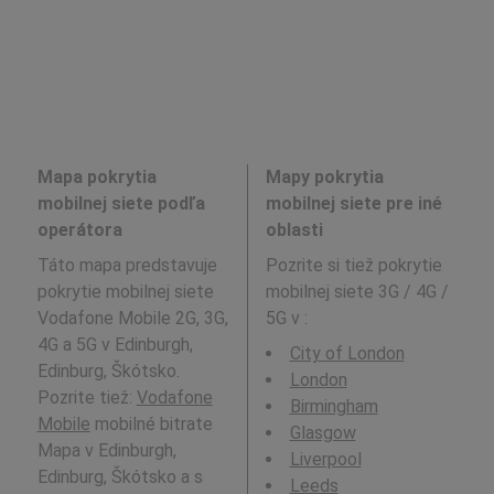
Mapa pokrytia
Mapy pokrytia
mobilnej siete podľa
mobilnej siete pre iné
operátora
oblasti
Táto mapa predstavuje
Pozrite si tiež pokrytie
pokrytie mobilnej siete
mobilnej siete 3G / 4G /
Vodafone Mobile 2G, 3G,
5G v
:
4G a 5G v Edinburgh,
City of London
Edinburg, Škótsko.
London
Pozrite tiež:
Vodafone
Birmingham
Mobile
mobilné bitrate
Glasgow
Mapa v Edinburgh,
Liverpool
Edinburg, Škótsko a s
Leeds