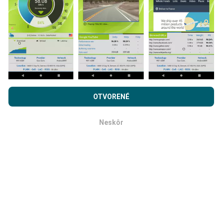
komplexnejšie!
Ako sa aktualizujú?
Prehľadávaním nPerf.com súhlasíte s našimi
Privacy and
cookies používanie politiky
rovnako ako náš nPerf test.
OTVORENÉ
Mapy pokrytia siete sú automaticky aktualizované
Licenčná zmluva koncového používateľa
.
robotom každú hodinu. Mapy rýchlosti sa aktualizujú
Neskôr
každých 15 minút
. Dáta sa zobrazujú dva roky. Po
OK
dvoch rokoch sa najstaršie údaje z máp odstránia raz
mesačne.
Ako spoľahlivé a presné je to?