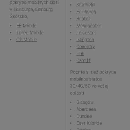
pokrytie mobilných sietí
Sheffield
v Edinburgh, Edinburg,
Edinburgh
Škótsko.
Bristol
EE Mobile
Manchester
Three Mobile
Leicester
O2 Mobile
Islington
Coventry
Hull
Cardiff
Pozrite si tiež pokrytie
mobilnou sieťou
3G/4G/5G vo vašej
oblasti:
Glasgow
Aberdeen
Dundee
East Kilbride