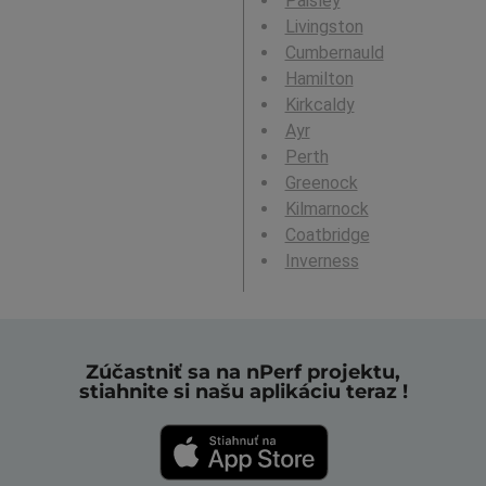
Paisley
Livingston
Cumbernauld
Hamilton
Kirkcaldy
Ayr
Perth
Greenock
Kilmarnock
Coatbridge
Inverness
Zúčastniť sa na nPerf projektu,
stiahnite si našu aplikáciu teraz !