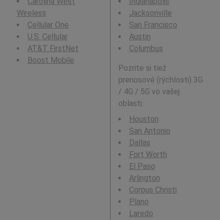
Carolina West
Indianapolis
Wireless
Jacksonville
Cellular One
San Francisco
U.S. Cellular
Austin
AT&T FirstNet
Columbus
Boost Mobile
Pozrite si tiež
prenosové (rýchlosti) 3G
/ 4G / 5G vo vašej
oblasti:
Houston
San Antonio
Dallas
Fort Worth
El Paso
Arlington
Corpus Christi
Plano
Laredo