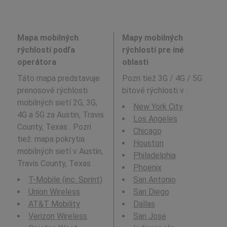
Mapa mobilných
Mapy mobilných
rýchlostí podľa
rýchlostí pre iné
operátora
oblasti
Táto mapa predstavuje
Pozri tiež 3G / 4G / 5G
prenosové rýchlosti
bitové rýchlosti v
:
mobilných sietí 2G, 3G,
New York City
4G a 5G za Austin, Travis
Los Angeles
County, Texas . Pozri
Chicago
tiež: mapa pokrytia
Houston
mobilných sietí v Austin,
Philadelphia
Travis County, Texas .
Phoenix
T-Mobile (inc. Sprint)
San Antonio
Union Wireless
San Diego
AT&T Mobility
Dallas
Verizon Wireless
San Jose