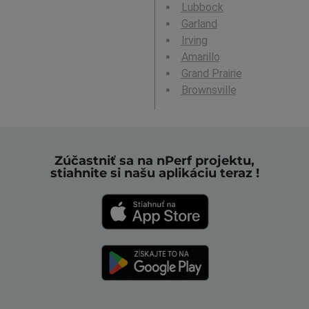
Lubbock
Garland
Irving
Amarillo
Grand Prairie
Brownsville
Zúčastniť sa na nPerf projektu,
stiahnite si našu aplikáciu teraz !