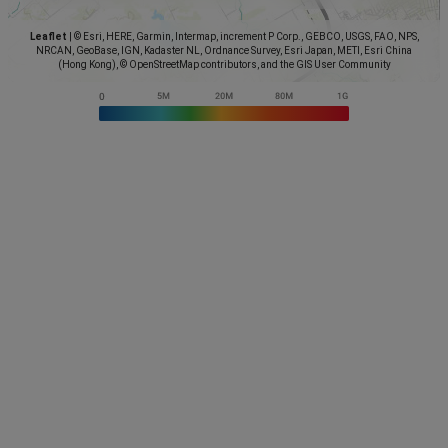
Leaflet
|
© Esri, HERE, Garmin, Intermap, increment P Corp., GEBCO, USGS, FAO, NPS,
NRCAN, GeoBase, IGN, Kadaster NL, Ordnance Survey, Esri Japan, METI, Esri China
(Hong Kong), © OpenStreetMap contributors, and the GIS User Community