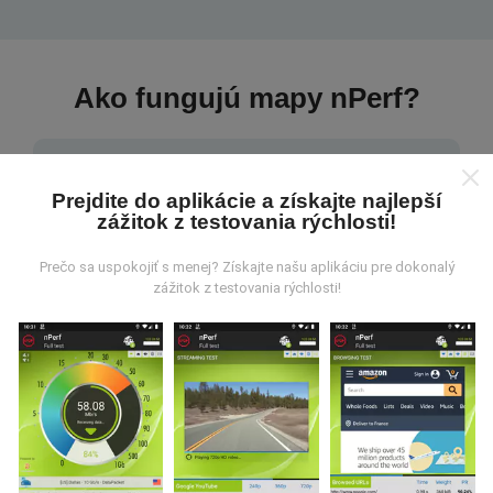
Ako fungujú mapy nPerf?
Prejdite do aplikácie a získajte najlepší
zážitok z testovania rýchlosti!
Odkiaľ pochádzajú údaje?
Prečo sa uspokojiť s menej? Získajte našu aplikáciu pre dokonalý
zážitok z testovania rýchlosti!
Údaje sa zbierajú z testov vykonaných používateľmi
aplikácie nPerf. Sú to testy vykonávané v reálnych
podmienkach priamo v teréne. Ak sa chcete tiež
zapojiť, stačí si do smartfónu stiahnuť aplikáciu nPerf.
Čím viac údajov bude, tým budú mapy
komplexnejšie!