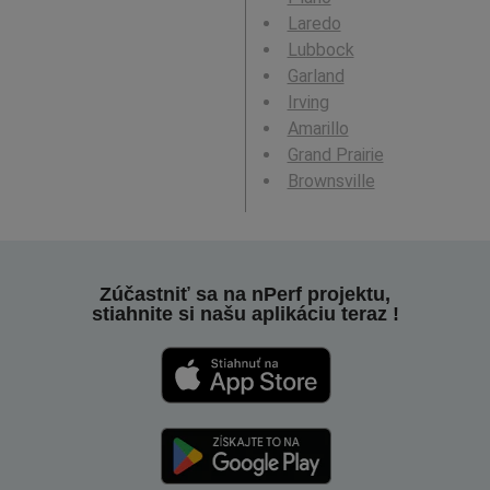
Laredo
Lubbock
Garland
Irving
Amarillo
Grand Prairie
Brownsville
Zúčastniť sa na nPerf projektu,
stiahnite si našu aplikáciu teraz !