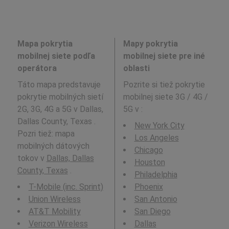
Mapa pokrytia
Mapy pokrytia
mobilnej siete podľa
mobilnej siete pre iné
operátora
oblasti
Táto mapa predstavuje
Pozrite si tiež pokrytie
pokrytie mobilných sietí
mobilnej siete 3G / 4G /
2G, 3G, 4G a 5G v Dallas,
5G v
:
Dallas County, Texas .
New York City
Pozri tiež: mapa
Los Angeles
mobilných dátových
Chicago
tokov v
Dallas, Dallas
Houston
County, Texas
.
Philadelphia
T-Mobile (inc. Sprint)
Phoenix
Union Wireless
San Antonio
AT&T Mobility
San Diego
Verizon Wireless
Dallas