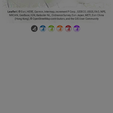
Leaflet
|
© Esri, HERE, Garmin, Intermap, increment P Corp., GEBCO, USGS, FAO, NPS,
NRCAN, GeoBase, IGN, Kadaster NL, Ordnance Survey, Esri Japan, METI, Esri China
(Hong Kong), © OpenStreetMap contributors, and the GIS User Community