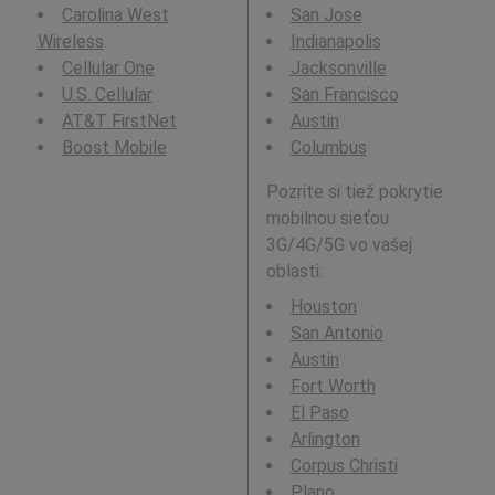
Carolina West
San Jose
Wireless
Indianapolis
Cellular One
Jacksonville
U.S. Cellular
San Francisco
AT&T FirstNet
Austin
Boost Mobile
Columbus
Pozrite si tiež pokrytie
mobilnou sieťou
3G/4G/5G vo vašej
oblasti:
Houston
San Antonio
Austin
Fort Worth
El Paso
Arlington
Corpus Christi
Plano