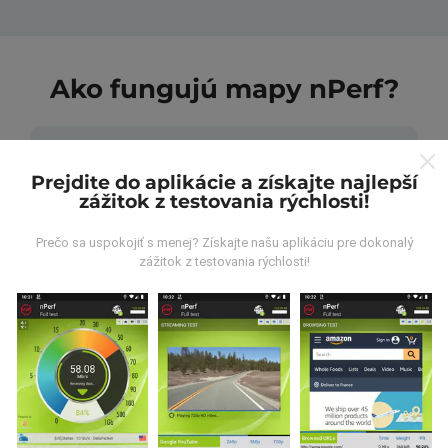
Ako fungujú mapy nPerf?
Prejdite do aplikácie a získajte najlepší
zážitok z testovania rýchlosti!
Odkiaľ pochádzajú údaje?
Prečo sa uspokojiť s menej? Získajte našu aplikáciu pre dokonalý
zážitok z testovania rýchlosti!
Údaje sa zbierajú z testov vykonaných používateľmi
aplikácie nPerf. Sú to testy vykonávané v reálnych
podmienkach priamo v teréne. Ak sa chcete tiež
zapojiť, stačí si do smartfónu stiahnuť aplikáciu nPerf.
Čím viac údajov bude, tým budú mapy
komplexnejšie!