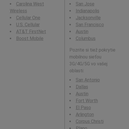
Carolina West
San Jose
Wireless
Indianapolis
Cellular One
Jacksonville
U.S. Cellular
San Francisco
AT&T FirstNet
Austin
Boost Mobile
Columbus
Pozrite si tiež pokrytie
mobilnou sieťou
3G/4G/5G vo vašej
oblasti:
San Antonio
Dallas
Austin
Fort Worth
El Paso
Arlington
Corpus Christi
Plano