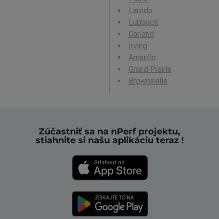
Laredo
Lubbock
Garland
Irving
Amarillo
Grand Prairie
Brownsville
Zúčastniť sa na nPerf projektu,
stiahnite si našu aplikáciu teraz !