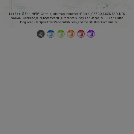
Leaflet
|
© Esri, HERE, Garmin, Intermap, increment P Corp., GEBCO, USGS, FAO, NPS,
NRCAN, GeoBase, IGN, Kadaster NL, Ordnance Survey, Esri Japan, METI, Esri China
(Hong Kong), © OpenStreetMap contributors, and the GIS User Community