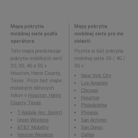
Mapa pokrytia
Mapy pokrytia
mobilnej siete podľa
mobilnej siete pre iné
operátora
oblasti
Táto mapa predstavuje
Pozrite si tiež pokrytie
pokrytie mobilných sietí
mobilnej siete 3G / 4G /
2G, 3G, 4G a 5G v
5G v
:
Houston, Harris County,
New York City
Texas . Pozri tiež: mapa
Los Angeles
mobilných dátových
Chicago
tokov v
Houston, Harris
Houston
County, Texas
.
Philadelphia
T-Mobile (inc. Sprint)
Phoenix
Union Wireless
San Antonio
AT&T Mobility
San Diego
Verizon Wireless
Dallas