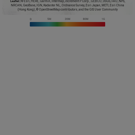
Leaflet
|
© Esri, HERE, Garmin, Intermap, increment P Corp., GEBCO, USGS, FAO, NPS,
NRCAN, GeoBase, IGN, Kadaster NL, Ordnance Survey, Esri Japan, METI, Esri China
(Hong Kong), © OpenStreetMap contributors, and the GIS User Community