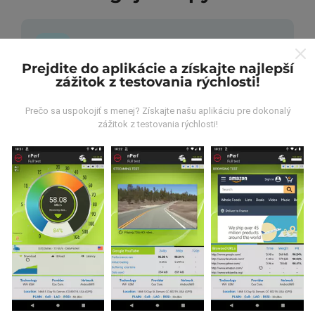
Prejdite do aplikácie a získajte najlepší
zážitok z testovania rýchlosti!
Odkiaľ pochádzajú údaje?
Prečo sa uspokojiť s menej? Získajte našu aplikáciu pre dokonalý
Údaje sa zbierajú z testov vykonaných používateľmi
zážitok z testovania rýchlosti!
aplikácie nPerf. Sú to testy vykonávané v reálnych
podmienkach priamo v teréne. Ak sa chcete tiež
zapojiť, stačí si do smartfónu stiahnuť aplikáciu nPerf.
Čím viac údajov bude, tým budú mapy komplexnejšie!
Ako sa aktualizujú?