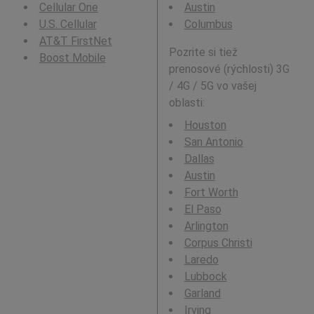
Cellular One
Austin
U.S. Cellular
Columbus
AT&T FirstNet
Pozrite si tiež
Boost Mobile
prenosové (rýchlosti) 3G
/ 4G / 5G vo vašej
oblasti:
Houston
San Antonio
Dallas
Austin
Fort Worth
El Paso
Arlington
Corpus Christi
Laredo
Lubbock
Garland
Irving