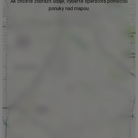
Ak chcete zobraziť údaje, vyberte operátora pomocou
ponuky nad mapou.