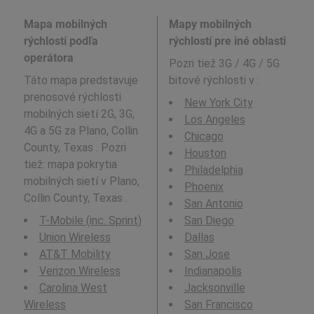
Mapa mobilných
Mapy mobilných
rýchlostí podľa
rýchlostí pre iné oblasti
operátora
Pozri tiež 3G / 4G / 5G
Táto mapa predstavuje
bitové rýchlosti v
:
prenosové rýchlosti
New York City
mobilných sietí 2G, 3G,
Los Angeles
4G a 5G za Plano, Collin
Chicago
County, Texas . Pozri
Houston
tiež: mapa pokrytia
Philadelphia
mobilných sietí v Plano,
Phoenix
Collin County, Texas .
San Antonio
T-Mobile (inc. Sprint)
San Diego
Union Wireless
Dallas
AT&T Mobility
San Jose
Verizon Wireless
Indianapolis
Carolina West
Jacksonville
Wireless
San Francisco