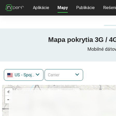
Aplikácie
Mapy
Publikácie
Riešen
Mapa pokrytia 3G / 4G
Mobilné dátov
US
- Spojené štáty
+
−