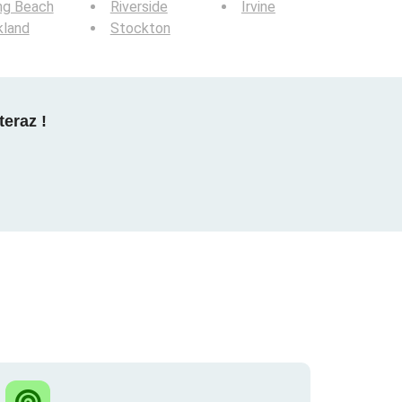
ng Beach
Riverside
Irvine
kland
Stockton
teraz !