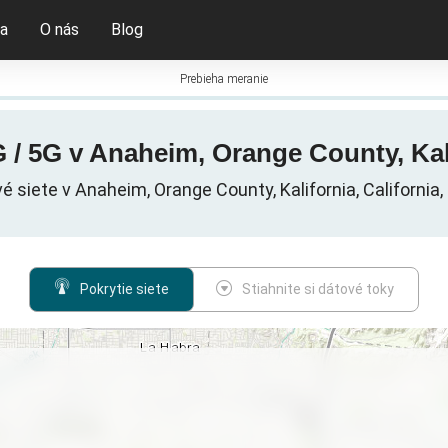
ia
O nás
Blog
Prebieha meranie
 / 5G v Anaheim, Orange County, Kal
é siete v Anaheim, Orange County, Kalifornia, California,
Pokrytie siete
Stiahnite si dátové toky