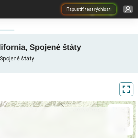
Пspustiť test rýchlosti
ifornia, Spojené štáty
 Spojené štáty
ArcGIS