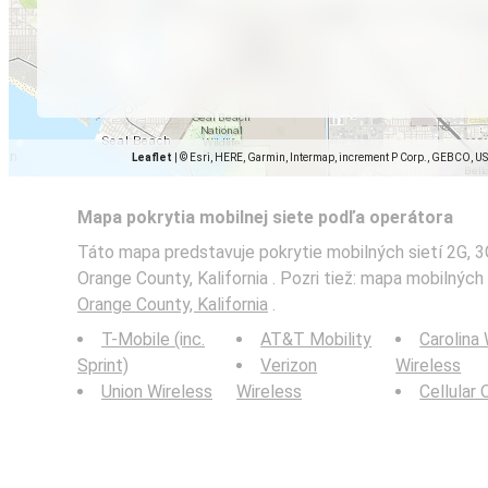
Leaflet
|
© Esri, HERE, Garmin, Intermap, increment P Corp., GEBCO, U
Mapa pokrytia mobilnej siete podľa operátora
Táto mapa predstavuje pokrytie mobilných sietí 2G, 3
Orange County, Kalifornia . Pozri tiež: mapa mobilnýc
Orange County, Kalifornia
.
T-Mobile (inc.
AT&T Mobility
Carolina
Sprint)
Verizon
Wireless
Union Wireless
Wireless
Cellular