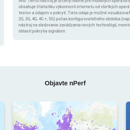
Áno. Tento nástroj je určený hlavne pre mobilných operátorov
obsahuje štatistiku výkonnosti internetu od všetkých operáto
testov a údajom o pokrytí. Tieto údaje je možné vizualizovať 
2G, 3G, 4G, 4G +, 5G) počas konfigurovateľného obdobia (napr
nástroj na sledovanie zavádzania nových technológií, monit
oblastí pokrytia signálom.
Objavte nPerf