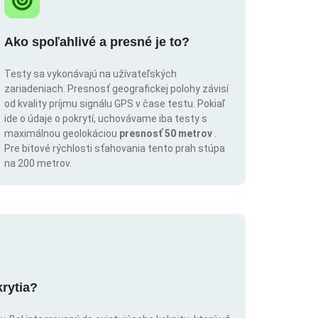
Ako spoľahlivé a presné je to?
Testy sa vykonávajú na užívateľských
zariadeniach. Presnosť geografickej polohy závisí
od kvality príjmu signálu GPS v čase testu. Pokiaľ
ide o údaje o pokrytí, uchovávame iba testy s
maximálnou geolokáciou
presnosť 50 metrov
.
Pre bitové rýchlosti sťahovania tento prah stúpa
na 200 metrov.
krytia?