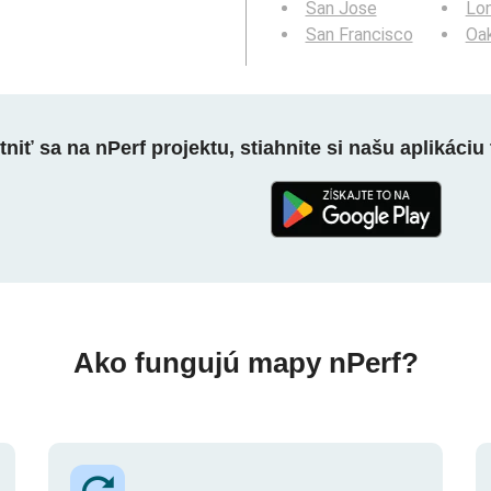
San Jose
Lo
San Francisco
Oa
niť sa na nPerf projektu, stiahnite si našu aplikáciu 
Ako fungujú mapy nPerf?