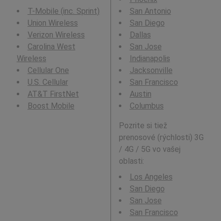
T-Mobile (inc. Sprint)
San Antonio
Union Wireless
San Diego
Verizon Wireless
Dallas
Carolina West
San Jose
Wireless
Indianapolis
Cellular One
Jacksonville
U.S. Cellular
San Francisco
AT&T FirstNet
Austin
Boost Mobile
Columbus
Pozrite si tiež
prenosové (rýchlosti) 3G
/ 4G / 5G vo vašej
oblasti:
Los Angeles
San Diego
San Jose
San Francisco