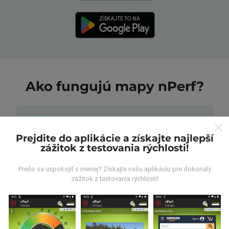
Ako fungujú mapy nPerf?
Prejdite do aplikácie a získajte najlepší
zážitok z testovania rýchlosti!
Odkiaľ pochádzajú údaje?
Prečo sa uspokojiť s menej? Získajte našu aplikáciu pre dokonalý
zážitok z testovania rýchlosti!
Údaje sa zbierajú z testov vykonaných používateľmi
aplikácie nPerf. Sú to testy vykonávané v reálnych
podmienkach priamo v teréne. Ak sa chcete tiež
zapojiť, stačí si do smartfónu stiahnuť aplikáciu nPerf.
Čím viac údajov bude, tým budú mapy