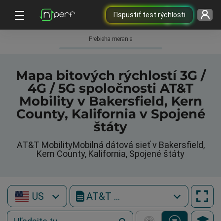
Пspustiť test rýchlosti
Prebieha meranie
Mapa bitových rýchlostí 3G /
4G / 5G spoločnosti AT&T
Mobility v Bakersfield, Kern
County, Kalifornia v Spojené
štáty
AT&T MobilityMobilná dátová sieť v Bakersfield,
Kern County, Kalifornia, Spojené štáty
US
AT&T Mobility