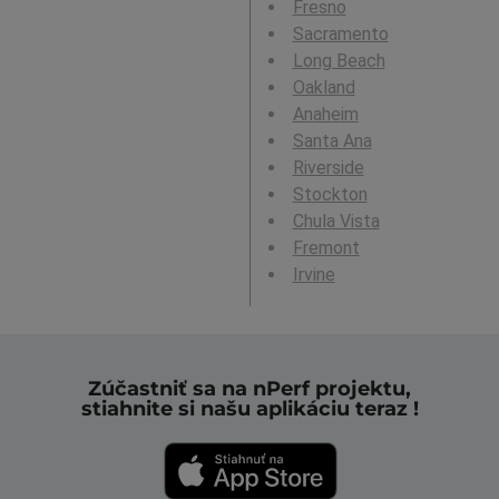
Fresno
Sacramento
Long Beach
Oakland
Anaheim
Santa Ana
Riverside
Stockton
Chula Vista
Fremont
Irvine
Zúčastniť sa na nPerf projektu,
stiahnite si našu aplikáciu teraz !