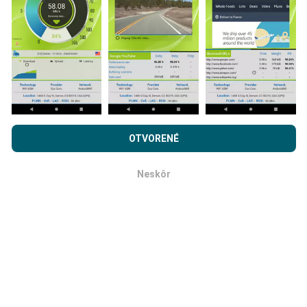
komplexnejšie!
Ako sa aktualizujú?
Prehľadávaním nPerf.com súhlasíte s našimi
Privacy and
cookies používanie politiky
rovnako ako náš nPerf test.
OTVORENÉ
Mapy pokrytia siete sú automaticky aktualizované
Licenčná zmluva koncového používateľa
.
robotom každú hodinu. Mapy rýchlosti sa aktualizujú
každých 15 minút
. Dáta sa zobrazujú dva roky. Po
Neskôr
OK
dvoch rokoch sa najstaršie údaje z máp odstránia raz
mesačne.