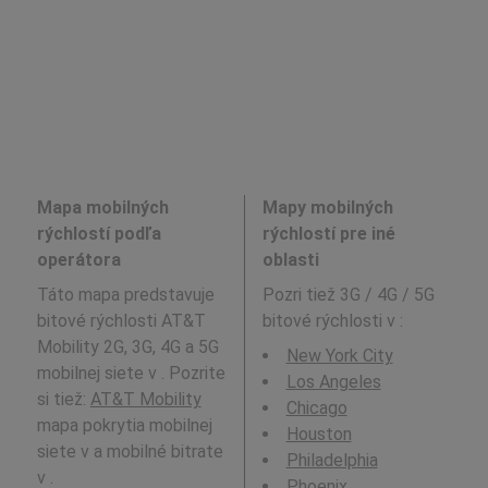
Mapa mobilných
Mapy mobilných
rýchlostí podľa
rýchlostí pre iné
operátora
oblasti
Táto mapa predstavuje
Pozri tiež 3G / 4G / 5G
bitové rýchlosti AT&T
bitové rýchlosti v
:
Mobility 2G, 3G, 4G a 5G
New York City
mobilnej siete v . Pozrite
Los Angeles
si tiež:
AT&T Mobility
Chicago
mapa pokrytia mobilnej
Houston
siete v a mobilné bitrate
Philadelphia
v .
Phoenix