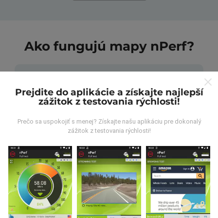
Ako fungujú mapy nPerf?
Prejdite do aplikácie a získajte najlepší
zážitok z testovania rýchlosti!
Odkiaľ pochádzajú údaje?
Prečo sa uspokojiť s menej? Získajte našu aplikáciu pre dokonalý
zážitok z testovania rýchlosti!
Údaje sa zbierajú z testov vykonaných používateľmi
aplikácie nPerf. Sú to testy vykonávané v reálnych
podmienkach priamo v teréne. Ak sa chcete tiež
zapojiť, stačí si do smartfónu stiahnuť aplikáciu nPerf.
Čím viac údajov bude, tým budú mapy
komplexnejšie!