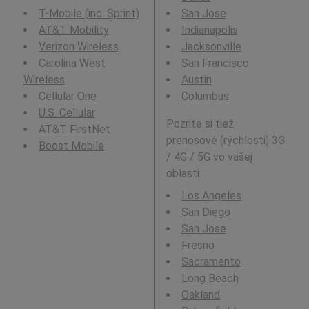
T-Mobile (inc. Sprint)
San Jose
AT&T Mobility
Indianapolis
Verizon Wireless
Jacksonville
Carolina West
San Francisco
Wireless
Austin
Cellular One
Columbus
U.S. Cellular
Pozrite si tiež
AT&T FirstNet
prenosové (rýchlosti) 3G
Boost Mobile
/ 4G / 5G vo vašej
oblasti:
Los Angeles
San Diego
San Jose
Fresno
Sacramento
Long Beach
Oakland