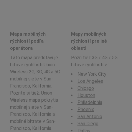
Mapa mobilných
Mapy mobilných
rýchlostí podľa
rýchlostí pre iné
operátora
oblasti
Táto mapa predstavuje
Pozri tiež 3G / 4G / 5G
bitové rýchlosti Union
bitové rýchlosti v
:
Wireless 2G, 3G, 4G a 5G
New York City
mobilnej siete v San-
Los Angeles
Francisco, Kalifornia.
Chicago
Pozrite si tiež:
Union
Houston
Wireless
mapa pokrytia
Philadelphia
mobilnej siete v San-
Phoenix
Francisco, Kalifornia a
San Antonio
mobilné bitrate v San-
San Diego
Francisco, Kalifornia.
Dallas