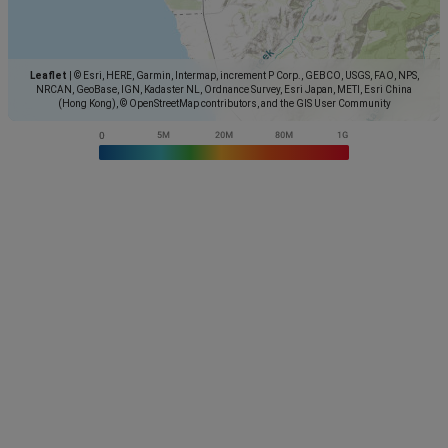
Leaflet
|
© Esri, HERE, Garmin, Intermap, increment P Corp., GEBCO, USGS, FAO, NPS,
NRCAN, GeoBase, IGN, Kadaster NL, Ordnance Survey, Esri Japan, METI, Esri China
(Hong Kong), © OpenStreetMap contributors, and the GIS User Community