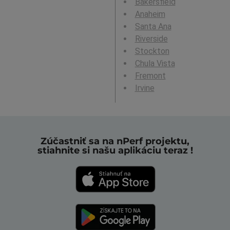
Bakersfield
Anaheim
Santa Ana
Riverside
Stockton
Chula Vista
Fremont
Irvine
Zúčastniť sa na nPerf projektu,
stiahnite si našu aplikáciu teraz !