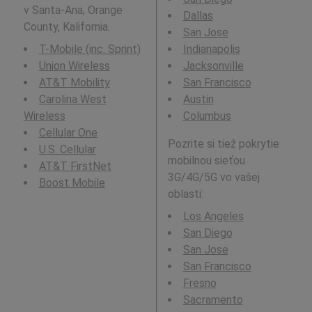
v Santa-Ana, Orange
Dallas
County, Kalifornia.
San Jose
T-Mobile (inc. Sprint)
Indianapolis
Union Wireless
Jacksonville
AT&T Mobility
San Francisco
Carolina West
Austin
Wireless
Columbus
Cellular One
Pozrite si tiež pokrytie
U.S. Cellular
mobilnou sieťou
AT&T FirstNet
3G/4G/5G vo vašej
Boost Mobile
oblasti:
Los Angeles
San Diego
San Jose
San Francisco
Fresno
Sacramento