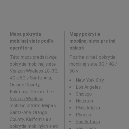
Mapa pokrytia
Mapy pokrytia
mobilnej siete podľa
mobilnej siete pre iné
operátora
oblasti
Táto mapa predstavuje
Pozrite si tiež pokrytie
pokrytie mobilnej siete
mobilnej siete 3G / 4G /
Verizon Wireless 2G, 3G,
5G v
:
4G a 5G v Santa-Ana,
New York City
Orange County,
Los Angeles
Kalifornia. Pozrite tiež:
Chicago
Verizon Wireless
Houston
mobilné bitrate Mapa v
Philadelphia
Santa-Ana, Orange
Phoenix
County, Kalifornia a s
San Antonio
pokrytie mobilných sietí
San Diego