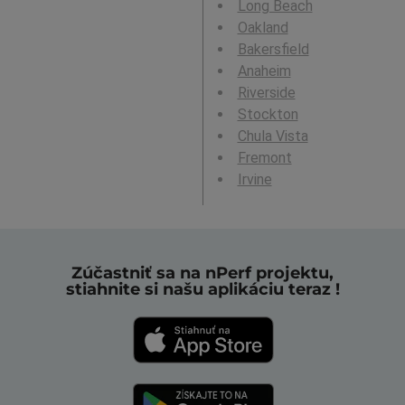
Long Beach
Oakland
Bakersfield
Anaheim
Riverside
Stockton
Chula Vista
Fremont
Irvine
Zúčastniť sa na nPerf projektu,
stiahnite si našu aplikáciu teraz !