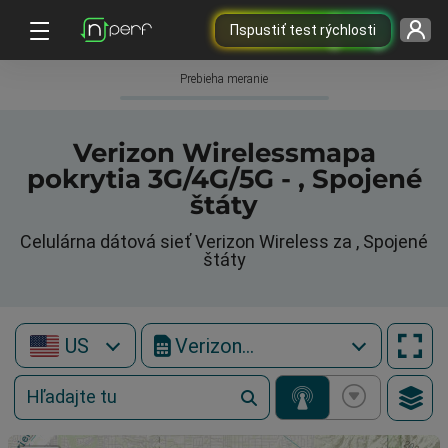
Пspustiť test rýchlosti
Prebieha meranie
Verizon Wirelessmapa
pokrytia 3G/4G/5G - , Spojené
štáty
Celulárna dátová sieť Verizon Wireless za , Spojené
štáty
US
Verizon Wireless