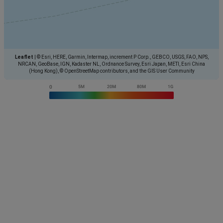
Leaflet
|
© Esri, HERE, Garmin, Intermap, increment P Corp., GEBCO, USGS, FAO, NPS,
NRCAN, GeoBase, IGN, Kadaster NL, Ordnance Survey, Esri Japan, METI, Esri China
(Hong Kong), © OpenStreetMap contributors, and the GIS User Community