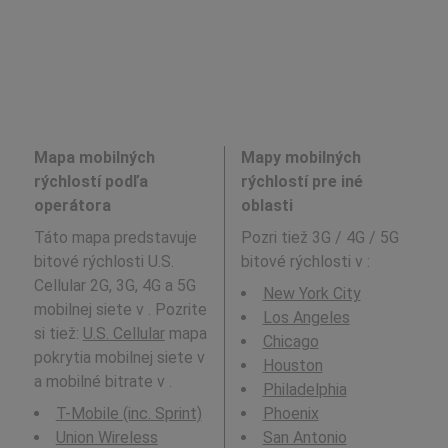
Mapa mobilných
Mapy mobilných
rýchlostí podľa
rýchlostí pre iné
operátora
oblasti
Táto mapa predstavuje
Pozri tiež 3G / 4G / 5G
bitové rýchlosti U.S.
bitové rýchlosti v
:
Cellular 2G, 3G, 4G a 5G
New York City
mobilnej siete v . Pozrite
Los Angeles
si tiež:
U.S. Cellular
mapa
Chicago
pokrytia mobilnej siete v
Houston
a mobilné bitrate v .
Philadelphia
T-Mobile (inc. Sprint)
Phoenix
Union Wireless
San Antonio