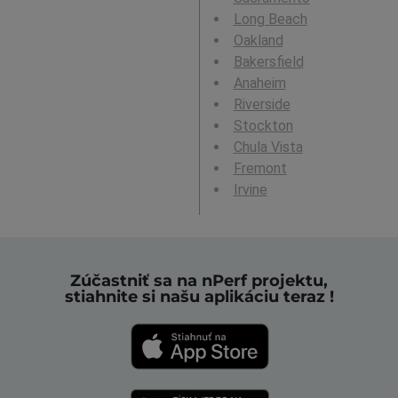
Long Beach
Oakland
Bakersfield
Anaheim
Riverside
Stockton
Chula Vista
Fremont
Irvine
Zúčastniť sa na nPerf projektu,
stiahnite si našu aplikáciu teraz !