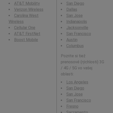
AT&T Mobility
San Diego
Verizon Wireless
Dallas
Carolina West
San Jose
Wireless
Indianapolis
Cellular One
Jacksonville
AT&T FirstNet
San Francisco
Boost Mobile
Austin
Columbus
Pozrite si tiež
prenosové (rýchlosti) 3G
/ 4G / 5G vo vašej
oblasti:
Los Angeles
San Diego
San Jose
San Francisco
Fresno
Sacramento