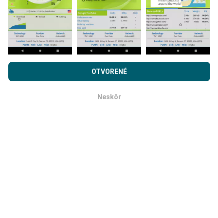
Prehľadávaním nPerf.com súhlasíte s našimi
Privacy and
Ako sa aktualizujú?
cookies používanie politiky
rovnako ako náš nPerf test.
OTVORENÉ
Licenčná zmluva koncového používateľa
.
Mapy pokrytia siete sú automaticky aktualizované
Neskôr
robotom každú hodinu. Mapy rýchlosti sa aktualizujú
OK
každých 15 minút
. Dáta sa zobrazujú dva roky. Po
dvoch rokoch sa najstaršie údaje z máp odstránia raz
mesačne.
Ako spoľahlivé a presné je to?