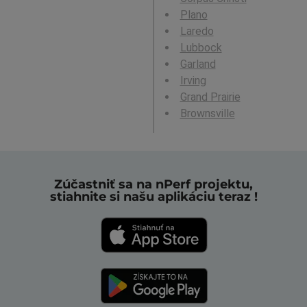
Plano
Laredo
Lubbock
Garland
Irving
Grand Prairie
Brownsville
Zúčastniť sa na nPerf projektu,
stiahnite si našu aplikáciu teraz !