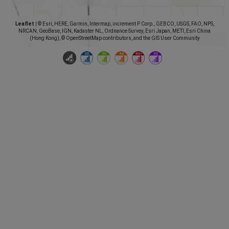
Leaflet
|
© Esri, HERE, Garmin, Intermap, increment P Corp., GEBCO, USGS, FAO, NPS,
NRCAN, GeoBase, IGN, Kadaster NL, Ordnance Survey, Esri Japan, METI, Esri China
(Hong Kong), © OpenStreetMap contributors, and the GIS User Community