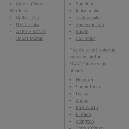
Carolina West
San Jose
Wireless
Indianapolis
Cellular One
Jacksonville
U.S. Cellular
San Francisco
AT&T FirstNet
Austin
Boost Mobile
Columbus
Pozrite si tiež pokrytie
mobilnou sieťou
3G/4G/5G vo vašej
oblasti:
Houston
San Antonio
Dallas
Austin
Fort Worth
El Paso
Arlington
Corpus Christi