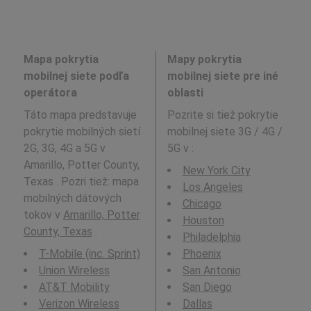
Mapa pokrytia
Mapy pokrytia
mobilnej siete podľa
mobilnej siete pre iné
operátora
oblasti
Táto mapa predstavuje
Pozrite si tiež pokrytie
pokrytie mobilných sietí
mobilnej siete 3G / 4G /
2G, 3G, 4G a 5G v
5G v
:
Amarillo, Potter County,
New York City
Texas . Pozri tiež: mapa
Los Angeles
mobilných dátových
Chicago
tokov v
Amarillo, Potter
Houston
County, Texas
.
Philadelphia
T-Mobile (inc. Sprint)
Phoenix
Union Wireless
San Antonio
AT&T Mobility
San Diego
Verizon Wireless
Dallas