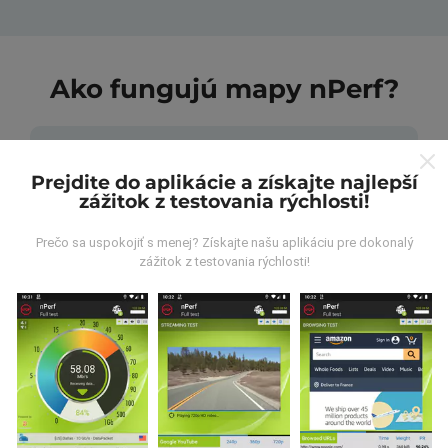
Ako fungujú mapy nPerf?
Prejdite do aplikácie a získajte najlepší
zážitok z testovania rýchlosti!
Odkiaľ pochádzajú údaje?
Prečo sa uspokojiť s menej? Získajte našu aplikáciu pre dokonalý
zážitok z testovania rýchlosti!
Údaje sa zbierajú z testov vykonaných používateľmi
aplikácie nPerf. Sú to testy vykonávané v reálnych
podmienkach priamo v teréne. Ak sa chcete tiež
zapojiť, stačí si do smartfónu stiahnuť aplikáciu nPerf.
Čím viac údajov bude, tým budú mapy
komplexnejšie!