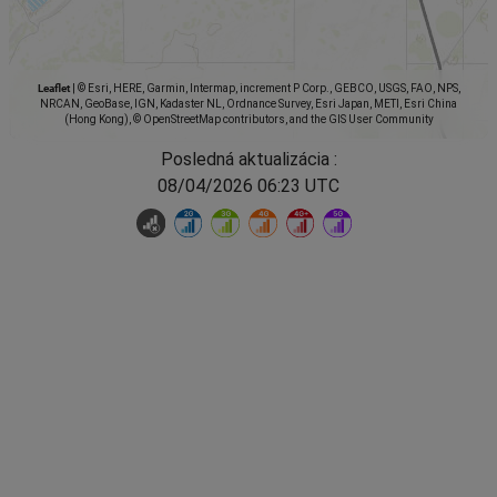
Leaflet
|
© Esri, HERE, Garmin, Intermap, increment P Corp., GEBCO, USGS, FAO, NPS,
NRCAN, GeoBase, IGN, Kadaster NL, Ordnance Survey, Esri Japan, METI, Esri China
(Hong Kong), © OpenStreetMap contributors, and the GIS User Community
Posledná aktualizácia :
08/04/2026 06:23 UTC