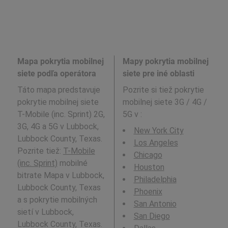
Mapa pokrytia mobilnej
Mapy pokrytia mobilnej
siete podľa operátora
siete pre iné oblasti
Táto mapa predstavuje
Pozrite si tiež pokrytie
pokrytie mobilnej siete
mobilnej siete 3G / 4G /
T-Mobile (inc. Sprint) 2G,
5G v
:
3G, 4G a 5G v Lubbock,
New York City
Lubbock County, Texas.
Los Angeles
Pozrite tiež:
T-Mobile
Chicago
(inc. Sprint)
mobilné
Houston
bitrate Mapa v Lubbock,
Philadelphia
Lubbock County, Texas
Phoenix
a s pokrytie mobilných
San Antonio
sietí v Lubbock,
San Diego
Lubbock County, Texas.