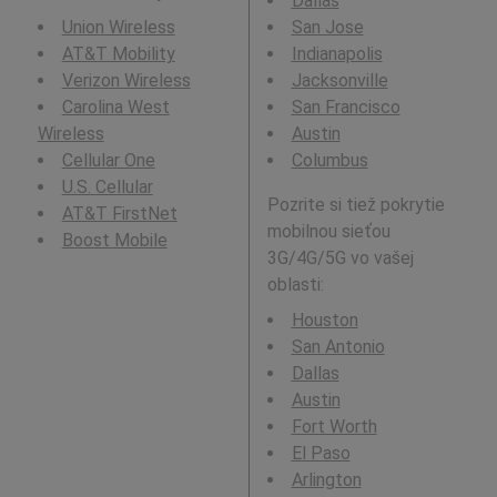
Dallas
Union Wireless
San Jose
AT&T Mobility
Indianapolis
Verizon Wireless
Jacksonville
Carolina West
San Francisco
Wireless
Austin
Cellular One
Columbus
U.S. Cellular
Pozrite si tiež pokrytie
AT&T FirstNet
mobilnou sieťou
Boost Mobile
3G/4G/5G vo vašej
oblasti:
Houston
San Antonio
Dallas
Austin
Fort Worth
El Paso
Arlington