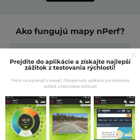
Ako fungujú mapy nPerf?
Prejdite do aplikácie a získajte najlepší
zážitok z testovania rýchlosti!
Odkiaľ pochádzajú údaje?
Prečo sa uspokojiť s menej? Získajte našu aplikáciu pre dokonalý
zážitok z testovania rýchlosti!
Údaje sa zbierajú z testov vykonaných používateľmi
aplikácie nPerf. Sú to testy vykonávané v reálnych
podmienkach priamo v teréne. Ak sa chcete tiež
zapojiť, stačí si do smartfónu stiahnuť aplikáciu nPerf.
Čím viac údajov bude, tým budú mapy komplexnejšie!