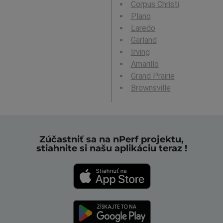
Corpus Christi
Plano
Laredo
Garland
Irving
Amarillo
Grand Prairie
Brownsville
Zúčastniť sa na nPerf projektu,
stiahnite si našu aplikáciu teraz !