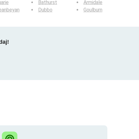
arie
Bathurst
Armidale
eanbeyan
Dubbo
Goulburn
daj!