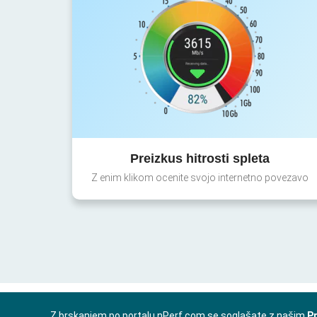
Preizkus hitrosti spleta
Z enim klikom ocenite svojo internetno povezavo
Z brskanjem po portalu nPerf.com se soglašate z našim
Pr