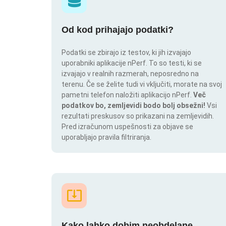
Od kod prihajajo podatki?
Podatki se zbirajo iz testov, ki jih izvajajo
uporabniki aplikacije nPerf. To so testi, ki se
izvajajo v realnih razmerah, neposredno na
terenu. Če se želite tudi vi vključiti, morate na svoj
pametni telefon naložiti aplikacijo nPerf.
Več
podatkov bo, zemljevidi bodo bolj obsežni!
Vsi
rezultati preskusov so prikazani na zemljevidih.
Pred izračunom uspešnosti za objave se
uporabljajo pravila filtriranja.
Kako lahko dobim neobdelane