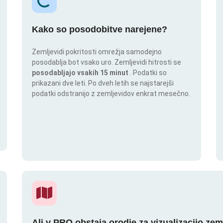
Kako so posodobitve narejene?
Zemljevidi pokritosti omrežja samodejno
posodablja bot vsako uro. Zemljevidi hitrosti se
posodabljajo vsakih 15 minut
. Podatki so
prikazani dve leti. Po dveh letih se najstarejši
podatki odstranijo z zemljevidov enkrat mesečno.
Ali v PRO obstaja orodje za vizualizacijo zem