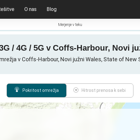
ešitve
O nas
Blog
Merjenje v teku
3G / 4G / 5G v Coffs-Harbour, Novi ju
režja v Coffs-Harbour, Novi južni Wales, State of New S
Pokritost omrežja
Hitrost prenosa k sebi