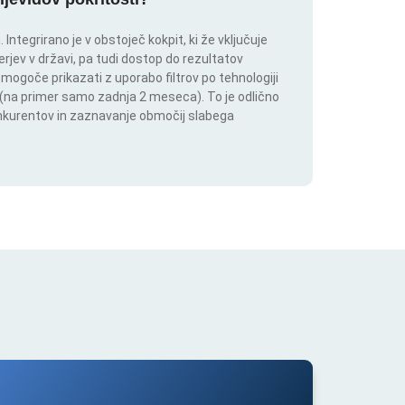
ntegrirano je v obstoječ kokpit, ki že vključuje
rjev v državi, pa tudi dostop do rezultatov
 mogoče prikazati z uporabo filtrov po tehnologiji
ju (na primer samo zadnja 2 meseca). To je odlično
onkurentov in zaznavanje območij slabega