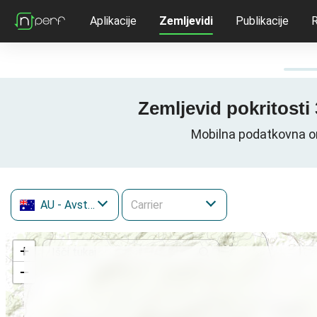
Aplikacije
Zemljevidi
Publikacije
R
Zemljevid pokritosti 
Mobilna podatkovna om
AU
- Avstralija
+
−