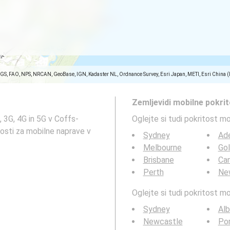
SGS, FAO, NPS, NRCAN, GeoBase, IGN, Kadaster NL, Ordnance Survey, Esri Japan, METI, Esri China 
Zemljevidi mobilne pokri
, 3G, 4G in 5G v Coffs-
Oglejte si tudi pokritost m
trosti za mobilne naprave v
Sydney
Ade
Melbourne
Go
Brisbane
Can
Perth
Ne
Oglejte si tudi pokritost 
Sydney
Alb
Newcastle
Po