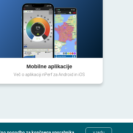
Mobilne aplikacije
Več o aplikaciji nPerf za Android in iOS
čno pogodbo za končnega uporabnika
.
v redu