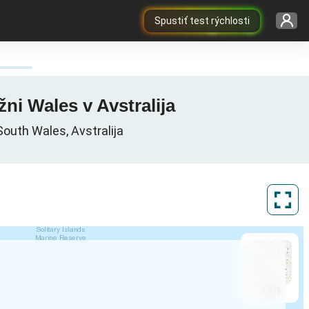
Spustiť test rýchlosti
žni Wales v Avstralija
outh Wales, Avstralija
ArcGIS