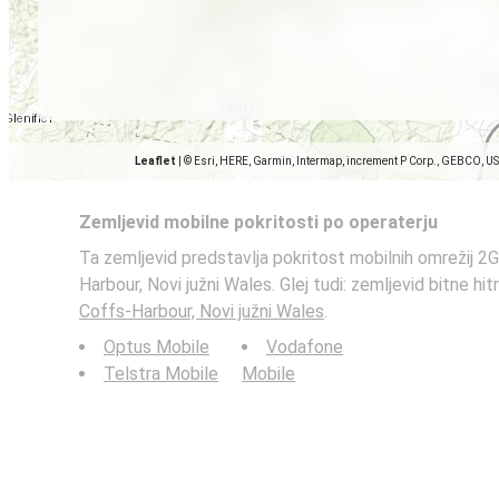
Leaflet
|
© Esri, HERE, Garmin, Intermap, increment P Corp., GEBCO, U
Zemljevid mobilne pokritosti po operaterju
Ta zemljevid predstavlja pokritost mobilnih omrežij 2G
Harbour, Novi južni Wales. Glej tudi: zemljevid bitne hi
Coffs-Harbour, Novi južni Wales
.
Optus Mobile
Vodafone
Telstra Mobile
Mobile