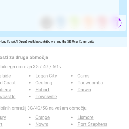
(Hong Kong), © OpenStreetMap contributors, and the GIS User Community
tosti za druga območja
obilnega omrežja 3G / 4G / 5G v
:
laide
Logan City
Cairns
ld Coast
Geelong
Toowoomba
berra
Hobart
Darwin
wcastle
Townsville
mobilnih omrežij 3G/4G/5G na vašem območju:
ury
Orange
Lismore
rt
Nowra
Port Stephens