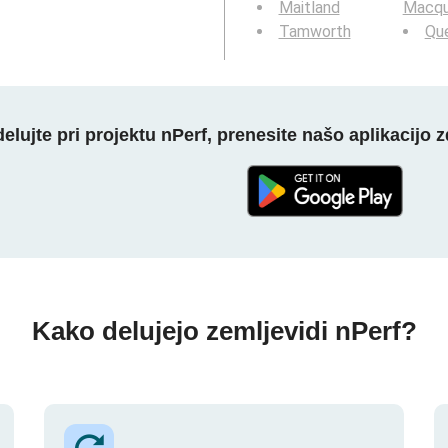
Maitland
Macqu
Tamworth
Qu
elujte pri projektu nPerf, prenesite našo aplikacijo z
Kako delujejo zemljevidi nPerf?