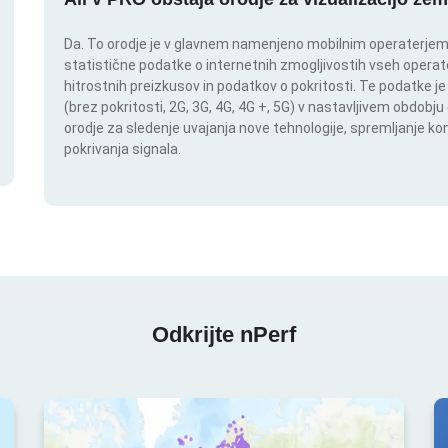
Da. To orodje je v glavnem namenjeno mobilnim operaterjem. I
statistične podatke o internetnih zmogljivostih vseh operate
hitrostnih preizkusov in podatkov o pokritosti. Te podatke je
(brez pokritosti, 2G, 3G, 4G, 4G +, 5G) v nastavljivem obdob
orodje za sledenje uvajanja nove tehnologije, spremljanje k
pokrivanja signala.
Odkrijte nPerf