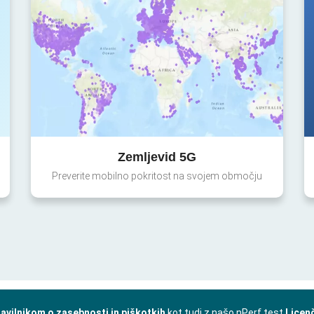
Zemljevid 5G
Preverite mobilno pokritost na svojem območju
avilnikom o zasebnosti in piškotkih
kot tudi z našo nPerf test
Licen