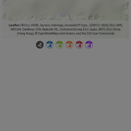
Leaflet
|
© Esri, HERE, Garmin, Intermap, increment P Corp., GEBCO, USGS, FAO, NPS,
NRCAN, GeoBase, IGN, Kadaster NL, Ordnance Survey, Esri Japan, METI, Esri China
(Hong Kong), © OpenStreetMap contributors, and the GIS User Community