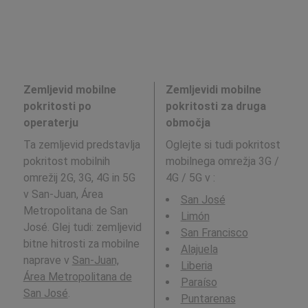
Zemljevid mobilne
Zemljevidi mobilne
pokritosti po
pokritosti za druga
operaterju
območja
Ta zemljevid predstavlja
Oglejte si tudi pokritost
pokritost mobilnih
mobilnega omrežja 3G /
omrežij 2G, 3G, 4G in 5G
4G / 5G v
:
v San-Juan, Área
San José
Metropolitana de San
Limón
José. Glej tudi: zemljevid
San Francisco
bitne hitrosti za mobilne
Alajuela
naprave v
San-Juan,
Liberia
Área Metropolitana de
Paraíso
San José
.
Puntarenas