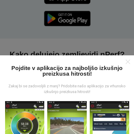
Kako delujejo zemljevidi nPerf?
Pojdite v aplikacijo za najboljšo izkušnjo
preizkusa hitrosti!
Zakaj bi se zadovoljili z manj? Pridobite našo aplikacijo za vrhunsko
izkušnjo preizkusa hitrosti!
Od kod prihajajo podatki?
Podatki se zbirajo iz testov, ki jih izvajajo uporabniki
aplikacije nPerf. To so testi, ki se izvajajo v realnih
razmerah, neposredno na terenu. Če se želite tudi vi
vključiti, morate na svoj pametni telefon naložiti