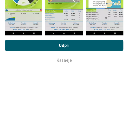
aplikacijo nPerf.
Več podatkov bo, zemljevidi bodo
bolj obsežni!
Vsi rezultati preskusov so prikazani na
zemljevidih. Pred izračunom uspešnosti za objave se
uporabljajo pravila filtriranja.
Z brskanjem po portalu nPerf.com se soglašate z našim
Pravilnikom o zasebnosti in piškotkih
kot tudi z našo nPerf test
Odpri
Licenčno pogodbo za končnega uporabnika
.
Kasneje
Kako so posodobitve narejene?
v redu
Zemljevidi pokritosti omrežja samodejno posodablja
bot vsako uro. Zemljevidi hitrosti se
posodabljajo
vsakih 15 minut
. Podatki so prikazani dve leti. Po dveh
letih se najstarejši podatki odstranijo z zemljevidov
enkrat mesečno.