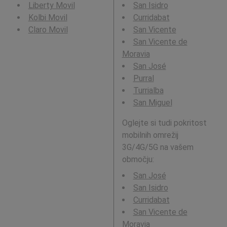
Liberty Movil
San Isidro
Kolbi Movil
Curridabat
Claro Movil
San Vicente
San Vicente de
Moravia
San José
Purral
Turrialba
San Miguel
Oglejte si tudi pokritost
mobilnih omrežij
3G/4G/5G na vašem
območju:
San José
San Isidro
Curridabat
San Vicente de
Moravia