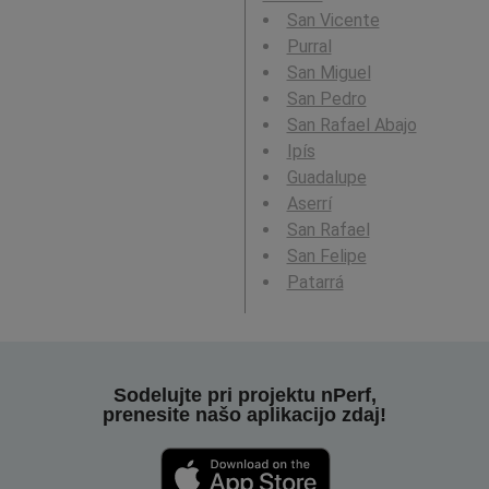
San Vicente
Purral
San Miguel
San Pedro
San Rafael Abajo
Ipís
Guadalupe
Aserrí
San Rafael
San Felipe
Patarrá
Sodelujte pri projektu nPerf,
prenesite našo aplikacijo zdaj!