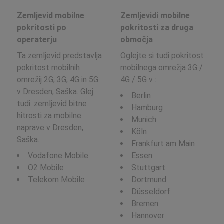
Zemljevid mobilne
Zemljevidi mobilne
pokritosti po
pokritosti za druga
operaterju
območja
Ta zemljevid predstavlja
Oglejte si tudi pokritost
pokritost mobilnih
mobilnega omrežja 3G /
omrežij 2G, 3G, 4G in 5G
4G / 5G v
:
v Dresden, Saška. Glej
Berlin
tudi: zemljevid bitne
Hamburg
hitrosti za mobilne
Munich
naprave v
Dresden,
Köln
Saška
.
Frankfurt am Main
Vodafone Mobile
Essen
O2 Mobile
Stuttgart
Telekom Mobile
Dortmund
Düsseldorf
Bremen
Hannover