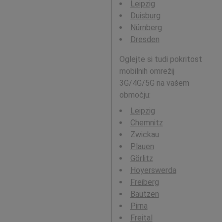
Leipzig
Duisburg
Nürnberg
Dresden
Oglejte si tudi pokritost
mobilnih omrežij
3G/4G/5G na vašem
območju:
Leipzig
Chemnitz
Zwickau
Plauen
Görlitz
Hoyerswerda
Freiberg
Bautzen
Pirna
Freital