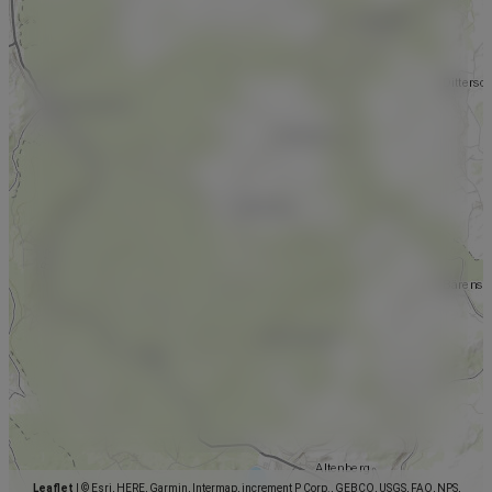
Leaflet
|
© Esri, HERE, Garmin, Intermap, increment P Corp., GEBCO, USGS, FAO, NPS,