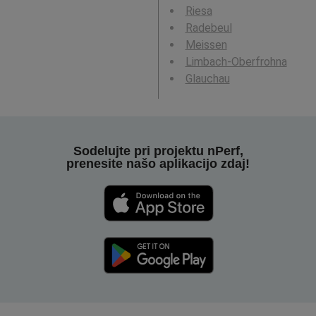
Riesa
Radebeul
Meissen
Limbach-Oberfrohna
Glauchau
Sodelujte pri projektu nPerf,
prenesite našo aplikacijo zdaj!