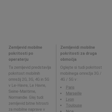
Zemljevid mobilne
Zemljevidi mobilne
pokritosti po
pokritosti za druga
operaterju
območja
Ta zemljevid predstavlja
Oglejte si tudi pokritost
pokritost mobilnih
mobilnega omrežja 3G /
omrežij 2G, 3G, 4G in 5G
4G / 5G v
:
v Le-Havre, Le Havre,
Paris
Seine-Maritime,
Marseille
Normandie. Glej tudi:
Lyon
zemljevid bitne hitrosti
Toulouse
za mobilne naprave v
Nice