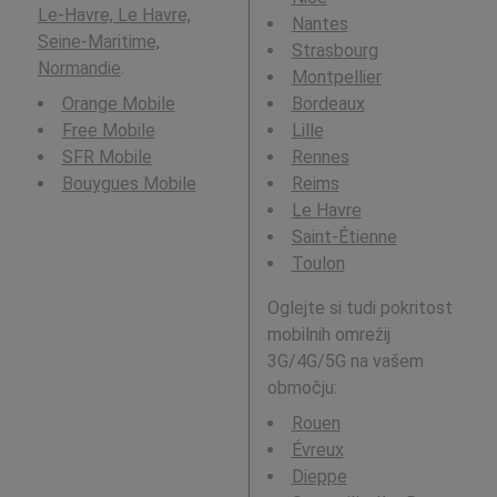
Le-Havre, Le Havre,
Nantes
Seine-Maritime,
Strasbourg
Normandie
.
Montpellier
Orange Mobile
Bordeaux
Free Mobile
Lille
SFR Mobile
Rennes
Bouygues Mobile
Reims
Le Havre
Saint-Étienne
Toulon
Oglejte si tudi pokritost
mobilnih omrežij
3G/4G/5G na vašem
območju:
Rouen
Évreux
Dieppe