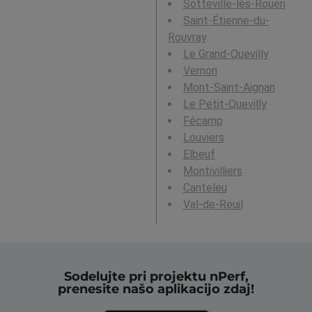
Sotteville-lès-Rouen
Saint-Étienne-du-
Rouvray
Le Grand-Quevilly
Vernon
Mont-Saint-Aignan
Le Petit-Quevilly
Fécamp
Louviers
Elbeuf
Montivilliers
Canteleu
Val-de-Reuil
Sodelujte pri projektu nPerf,
prenesite našo aplikacijo zdaj!