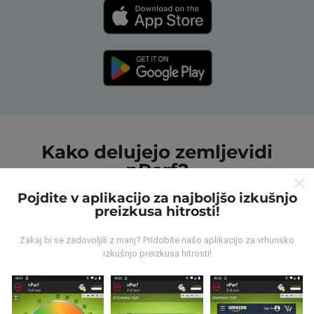
Kako delujejo zemljevidi
nPerf?
Pojdite v aplikacijo za najboljšo izkušnjo
preizkusa hitrosti!
Zakaj bi se zadovoljili z manj? Pridobite našo aplikacijo za vrhunsko
izkušnjo preizkusa hitrosti!
Od kod prihajajo podatki?
Podatki se zbirajo iz testov, ki jih izvajajo uporabniki