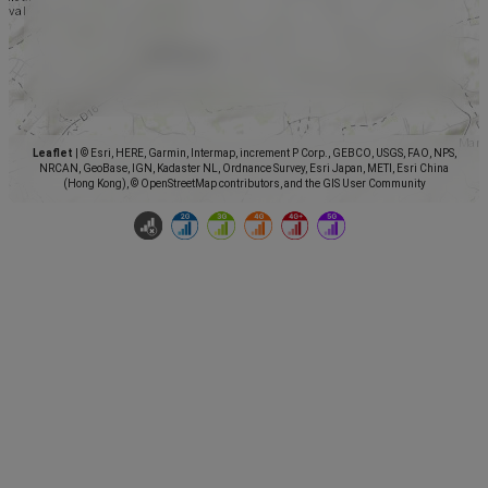
Leaflet
|
© Esri, HERE, Garmin, Intermap, increment P Corp., GEBCO, USGS, FAO, NPS,
NRCAN, GeoBase, IGN, Kadaster NL, Ordnance Survey, Esri Japan, METI, Esri China
(Hong Kong), © OpenStreetMap contributors, and the GIS User Community