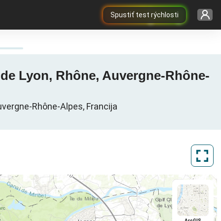
Spustiť test rýchlosti
le de Lyon, Rhône, Auvergne-Rhône-
uvergne-Rhône-Alpes, Francija
ArcGIS