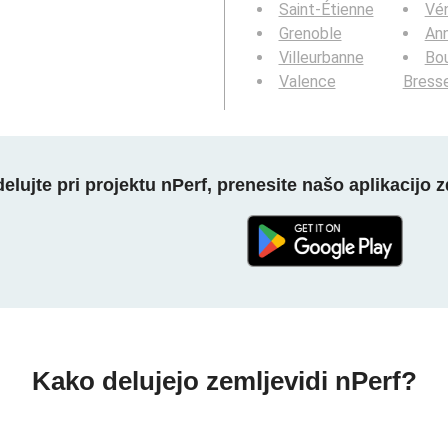
Saint-Étienne
Vén
Grenoble
An
Villeurbanne
Bou
Valence
Bress
elujte pri projektu nPerf, prenesite našo aplikacijo z
Kako delujejo zemljevidi nPerf?