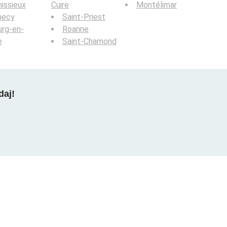
issieux
Cuire
Montélimar
necy
Saint-Priest
rg-en-
Roanne
e
Saint-Chamond
daj!