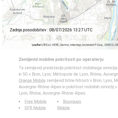
Zadnja posodobitev :
08/07/2026 13:27 UTC
Leaflet
|
© Esri, HERE, Garmin, Intermap, increment P Corp., GEBCO, U
Zemljevid mobilne pokritosti po operaterju
Ta zemljevid predstavlja pokritost mobilnega omrežja
in 5G v Bron, Lyon, Métropole de Lyon, Rhône, Auvergn
Orange Mobile
zemljevid bitne hitrosti v Bron, Lyon, 
Auvergne-Rhône-Alpes in pokritost mobilnih omrežij v
Lyon, Rhône, Auvergne-Rhône-Alpes.
Free Mobile
Bouygues
SFR Mobile
Mobile