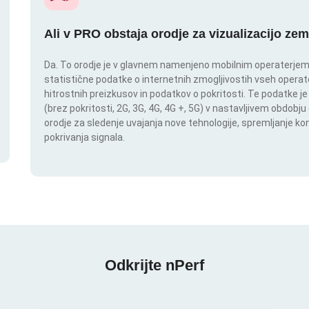
Ali v PRO obstaja orodje za vizualizacijo zem
Da. To orodje je v glavnem namenjeno mobilnim operaterjem. I
statistične podatke o internetnih zmogljivostih vseh operate
hitrostnih preizkusov in podatkov o pokritosti. Te podatke je
(brez pokritosti, 2G, 3G, 4G, 4G +, 5G) v nastavljivem obdob
orodje za sledenje uvajanja nove tehnologije, spremljanje k
pokrivanja signala.
Odkrijte nPerf