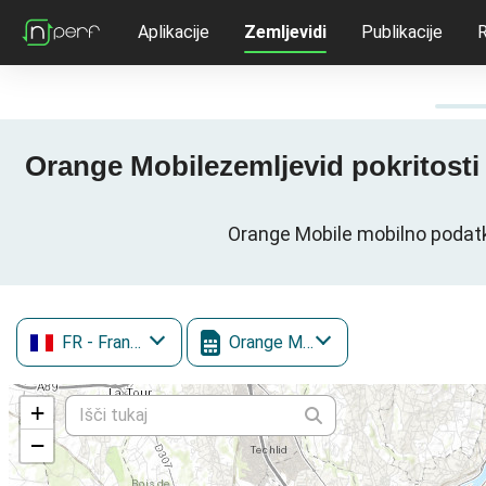
Aplikacije
Zemljevidi
Publikacije
R
Orange Mobilezemljevid pokritosti
Orange Mobile mobilno podatk
FR
- Francija
Orange Mobile
+
−