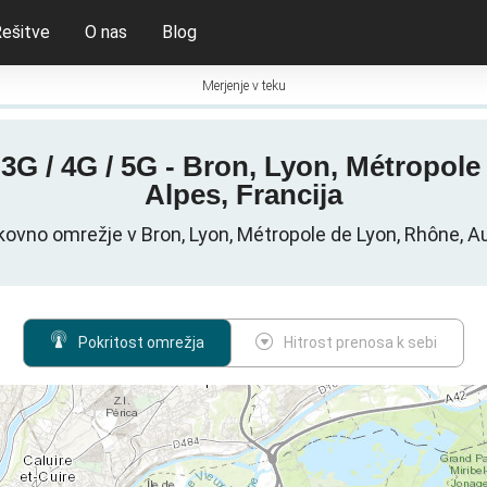
ešitve
O nas
Blog
Merjenje v teku
 3G / 4G / 5G - Bron, Lyon, Métropo
Alpes, Francija
ovno omrežje v Bron, Lyon, Métropole de Lyon, Rhône, A
Pokritost omrežja
Hitrost prenosa k sebi