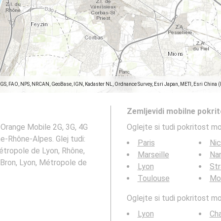
SGS, FAO, NPS, NRCAN, GeoBase, IGN, Kadaster NL, Ordnance Survey, Esri Japan, METI, Esri China 
Zemljevidi mobilne pokri
 Orange Mobile 2G, 3G, 4G
Oglejte si tudi pokritost m
e-Rhône-Alpes. Glej tudi:
Paris
Ni
Métropole de Lyon, Rhône,
Marseille
Na
 Bron, Lyon, Métropole de
Lyon
St
Toulouse
Mon
Oglejte si tudi pokritost 
Lyon
Ch