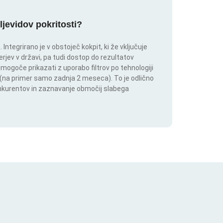
ljevidov pokritosti?
ntegrirano je v obstoječ kokpit, ki že vključuje
rjev v državi, pa tudi dostop do rezultatov
 mogoče prikazati z uporabo filtrov po tehnologiji
ju (na primer samo zadnja 2 meseca). To je odlično
onkurentov in zaznavanje območij slabega