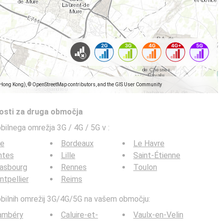
(Hong Kong), © OpenStreetMap contributors, and the GIS User Community
tosti za druga območja
obilnega omrežja 3G / 4G / 5G v
:
ce
Bordeaux
Le Havre
ntes
Lille
Saint-Étienne
rasbourg
Rennes
Toulon
tpellier
Reims
mobilnih omrežij 3G/4G/5G na vašem območju:
ambéry
Caluire-et-
Vaulx-en-Velin