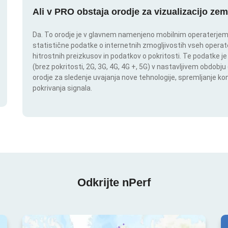
Ali v PRO obstaja orodje za vizualizacijo zem
Da. To orodje je v glavnem namenjeno mobilnim operaterjem. I
statistične podatke o internetnih zmogljivostih vseh operate
hitrostnih preizkusov in podatkov o pokritosti. Te podatke je
(brez pokritosti, 2G, 3G, 4G, 4G +, 5G) v nastavljivem obdob
orodje za sledenje uvajanja nove tehnologije, spremljanje k
pokrivanja signala.
Odkrijte nPerf