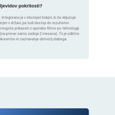
ljevidov pokritosti?
ntegrirano je v obstoječ kokpit, ki že vključuje
rjev v državi, pa tudi dostop do rezultatov
 mogoče prikazati z uporabo filtrov po tehnologiji
ju (na primer samo zadnja 2 meseca). To je odlično
onkurentov in zaznavanje območij slabega