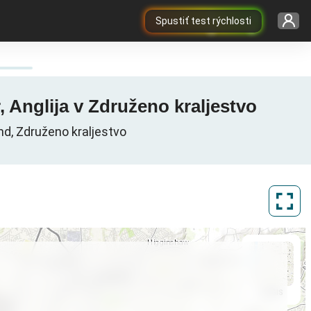
Spustiť test rýchlosti
, Anglija v Združeno kraljestvo
d, Združeno kraljestvo
ArcGIS