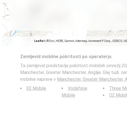
Leaflet
|
© Esri, HERE, Garmin, Intermap, increment P Corp., GEBCO, U
Zemljevid mobilne pokritosti po operaterju
Ta zemljevid predstavlja pokritost mobilnih omrežij 2G,
Manchester, Greater Manchester, Anglija. Glej tudi: zem
mobilne naprave v
Manchester, Greater Manchester, A
EE Mobile
Vodafone
Three Mo
Mobile
O2 Mobi