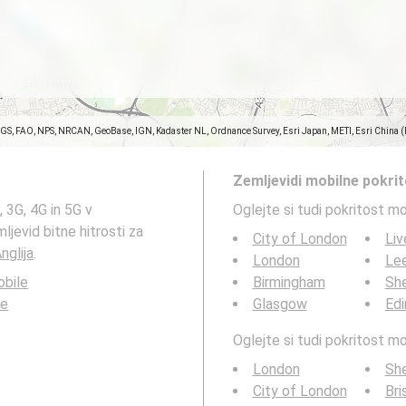
SGS, FAO, NPS, NRCAN, GeoBase, IGN, Kadaster NL, Ordnance Survey, Esri Japan, METI, Esri China 
Zemljevidi mobilne pokri
 3G, 4G in 5G v
Oglejte si tudi pokritost m
ljevid bitne hitrosti za
City of London
Liv
nglija
.
London
Le
bile
Birmingham
She
le
Glasgow
Edi
Oglejte si tudi pokritost 
London
She
City of London
Bri