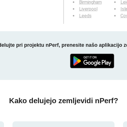
Birmingham
Lei
Liverpool
Isl
Leeds
Co
elujte pri projektu nPerf, prenesite našo aplikacijo z
Kako delujejo zemljevidi nPerf?