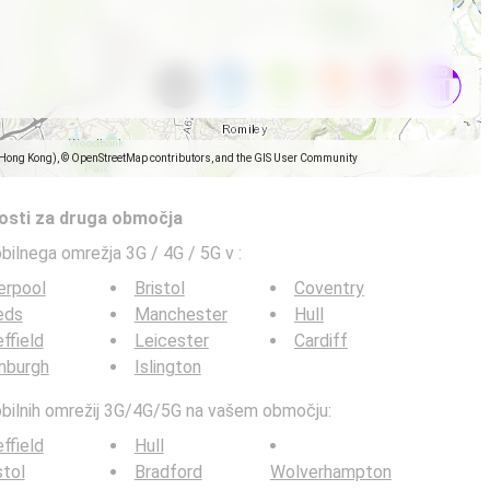
(Hong Kong), © OpenStreetMap contributors, and the GIS User Community
tosti za druga območja
obilnega omrežja 3G / 4G / 5G v
:
erpool
Bristol
Coventry
eds
Manchester
Hull
ffield
Leicester
Cardiff
nburgh
Islington
mobilnih omrežij 3G/4G/5G na vašem območju:
ffield
Hull
stol
Bradford
Wolverhampton