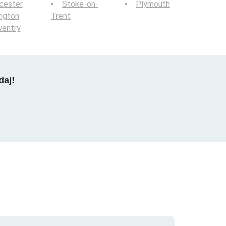
cester
Stoke-on-
Plymouth
ington
Trent
ventry
daj!