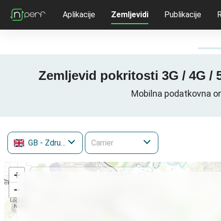
Aplikacije
Zemljevidi
Publikacije
R
Zemljevid pokritosti 3G / 4G /
Mobilna podatkovna om
GB
- Združeno kraljestvo
+
−