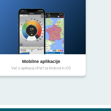
Mobilne aplikacije
Več o aplikaciji nPerf za Android in iOS