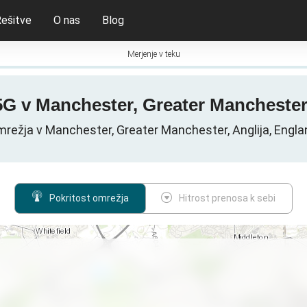
ešitve
O nas
Blog
Merjenje v teku
 5G v Manchester, Greater Manchester
režja v Manchester, Greater Manchester, Anglija, Englan
Pokritost omrežja
Hitrost prenosa k sebi