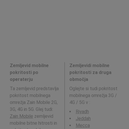
Zemljevid mobilne
Zemljevidi mobilne
pokritosti po
pokritosti za druga
operaterju
območja
Ta zemljevid predstavlja
Oglejte si tudi pokritost
pokritost mobilnega
mobilnega omrežja 3G /
omrežja Zain Mobile 2G,
4G / 5G v
:
3G, 4G in 5G. Glej tudi:
Riyadh
Zain Mobile
zemljevid
Jeddah
mobilne bitne hitrosti in
Mecca