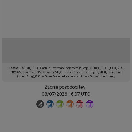
Leaflet
|
© Esri, HERE, Garmin, Intermap, increment P Corp., GEBCO, USGS, FAO, NPS,
NRCAN, GeoBase, IGN, Kadaster NL, Ordnance Survey, Esri Japan, METI, Esri China
(Hong Kong), © OpenStreetMap contributors, and the GIS User Community
Zadnja posodobitev :
08/07/2026 16:07 UTC