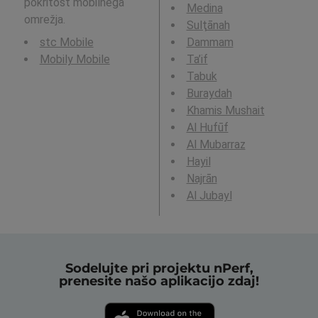
pokritost mobilnega
Medina
omrežja.
Sulţānah
stc Mobile
Dammam
Mobily Mobile
Ta’if
Tabuk
Buraydah
Khamis Mushait
Al Hufūf
Al Mubarraz
Hayil
Najrān
Al Jubayl
Sodelujte pri projektu nPerf,
prenesite našo aplikacijo zdaj!