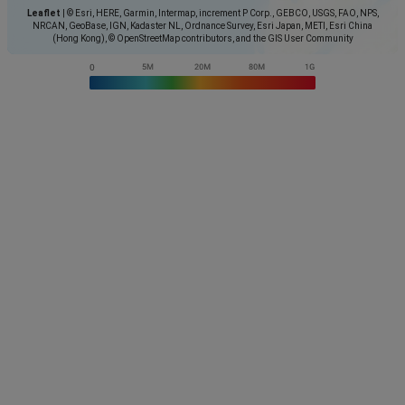
Leaflet
|
© Esri, HERE, Garmin, Intermap, increment P Corp., GEBCO, USGS, FAO, NPS,
NRCAN, GeoBase, IGN, Kadaster NL, Ordnance Survey, Esri Japan, METI, Esri China
(Hong Kong), © OpenStreetMap contributors, and the GIS User Community