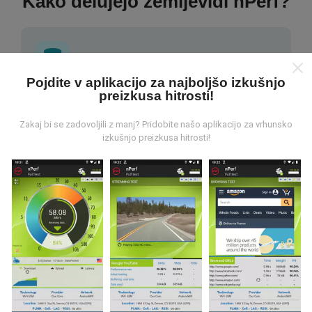
Kako delujejo zemljevidi nPerf?
Pojdite v aplikacijo za najboljšo izkušnjo
preizkusa hitrosti!
Od kod prihajajo podatki?
Zakaj bi se zadovoljili z manj? Pridobite našo aplikacijo za vrhunsko
Podatki se zbirajo iz testov, ki jih izvajajo uporabniki
izkušnjo preizkusa hitrosti!
aplikacije nPerf. To so testi, ki se izvajajo v realnih
razmerah, neposredno na terenu. Če se želite tudi vi
vključiti, morate na svoj pametni telefon naložiti
aplikacijo nPerf.
Več podatkov bo, zemljevidi bodo
bolj obsežni!
Vsi rezultati preskusov so prikazani na
zemljevidih. Pred izračunom uspešnosti za objave se
uporabljajo pravila filtriranja.