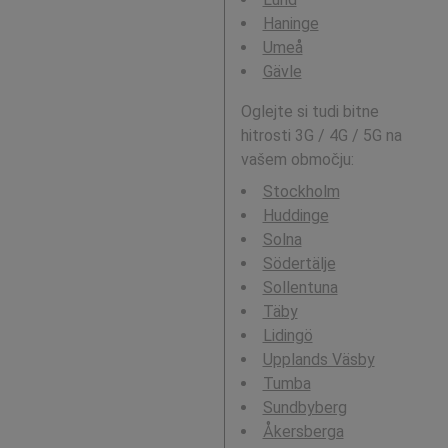
Haninge
Umeå
Gävle
Oglejte si tudi bitne
hitrosti 3G / 4G / 5G na
vašem območju:
Stockholm
Huddinge
Solna
Södertälje
Sollentuna
Täby
Lidingö
Upplands Väsby
Tumba
Sundbyberg
Åkersberga