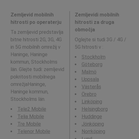
Zemljevid mobilnih
Zemljevidi mobilnih
hitrosti po operaterju
hitrosti za druga
območja
Ta zemljevid predstavlja
bitne hitrosti 2G, 3G, 4G
Oglejte si tudi 3G / 4G /
in 5G mobilnih omrežij v
5G hitrosti v
:
Haninge, Haninge
Stockholm
kommun, Stockholms
Göteborg
län. Glejte tudi: zemljevid
Malmö
pokritosti mobilnega
Uppsala
omrežjaHaninge,
Västerås
Haninge kommun,
Örebro
Stockholms län.
Linköping
Tele2 Mobile
Helsingborg
Telia Mobile
Huddinge
Tre Mobile
Jönköping
Telenor Mobile
Norrköping
Lund