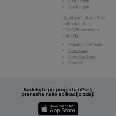
Surat Thani
Ban Rangsit
Oglejte si tudi pokritost
mobilnih omrežij
3G/4G/5G na vašem
območju:
Mueang Nonthaburi
Bang Kruai
Bang Bua Thong
Bang Yai
Sodelujte pri projektu nPerf,
prenesite našo aplikacijo zdaj!