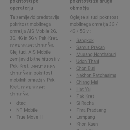
pokritosti po
pokritosti za druga
operaterju
območja
Ta zemljevid predstavlja
Oglejte si tudi pokritost
pokritost mobilnega
mobilnega omrežja 3G /
omrežja AIS Mobile 2G,
4G / 5G v
:
3G, 4G in 5G v Pak-Kret,
Bangkok
เทศบาลนครปากเกร็ด.
Samut Prakan
Glej tudi:
AIS Mobile
Mueang Nonthaburi
zemljevid bitne hitrosti v
Udon Thani
Pak-Kret, เทศบาลนคร
Chon Buri
ปากเกร็ด in pokritost
Nakhon Ratchasima
mobilnih omrežij v Pak-
Chiang Mai
Kret, เทศบาลนคร
Hat Yai
ปากเกร็ด.
Pak Kret
dtac
Si Racha
NT Mobile
Phra Pradaeng
True Move H
Lampang
Khon Kaen