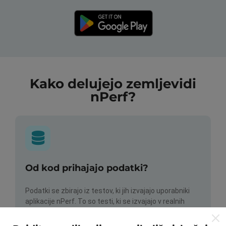
Kako delujejo zemljevidi
nPerf?
Od kod prihajajo podatki?
Podatki se zbirajo iz testov, ki jih izvajajo uporabniki
aplikacije nPerf. To so testi, ki se izvajajo v realnih
razmerah, neposredno na terenu. Če se želite tudi vi
vključiti, morate na svoj pametni telefon naložiti