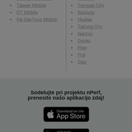
Taiwan Mobile
Taoyuan City
GT Mobile
Keelung
Far EasTone Mobile
Hualian
Taitung City
Nantou
Douliu
Yilan
Puli
Daxi
Sodelujte pri projektu nPerf,
prenesite našo aplikacijo zdaj!