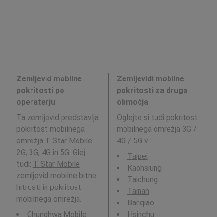
Zemljevid mobilne
Zemljevidi mobilne
pokritosti po
pokritosti za druga
operaterju
območja
Ta zemljevid predstavlja
Oglejte si tudi pokritost
pokritost mobilnega
mobilnega omrežja 3G /
omrežja T Star Mobile
4G / 5G v
:
2G, 3G, 4G in 5G. Glej
Taipei
tudi:
T Star Mobile
Kaohsiung
zemljevid mobilne bitne
Taichung
hitrosti in pokritost
Tainan
mobilnega omrežja.
Banqiao
Chunghwa Mobile
Hsinchu