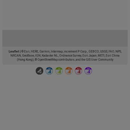
Leaflet
|
© Esri, HERE, Garmin, Intermap, increment P Corp., GEBCO, USGS, FAO, NPS,
NRCAN, GeoBase, IGN, Kadaster NL, Ordnance Survey, Esri Japan, METI, Esri China
(Hong Kong), © OpenStreetMap contributors, and the GIS User Community