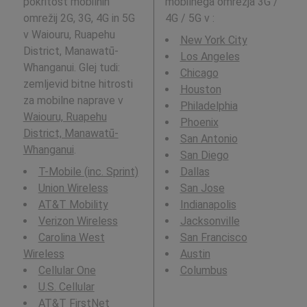
pokritost mobilnih
mobilnega omrežja 3G /
omrežij 2G, 3G, 4G in 5G
4G / 5G v
:
v Waiouru, Ruapehu
New York City
District, Manawatū-
Los Angeles
Whanganui. Glej tudi:
Chicago
zemljevid bitne hitrosti
Houston
za mobilne naprave v
Philadelphia
Waiouru, Ruapehu
Phoenix
District, Manawatū-
San Antonio
Whanganui
.
San Diego
T-Mobile (inc. Sprint)
Dallas
Union Wireless
San Jose
AT&T Mobility
Indianapolis
Verizon Wireless
Jacksonville
Carolina West
San Francisco
Wireless
Austin
Cellular One
Columbus
U.S. Cellular
AT&T FirstNet