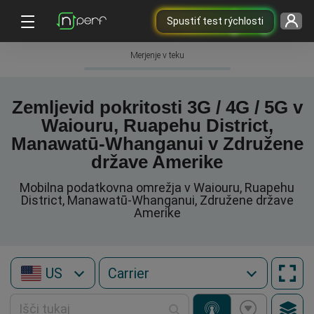
Spustiť test rýchlosti
Merjenje v teku
Zemljevid pokritosti 3G / 4G / 5G v
Waiouru, Ruapehu District,
Manawatū-Whanganui v Združene
države Amerike
Mobilna podatkovna omrežja v Waiouru, Ruapehu
District, Manawatū-Whanganui, Združene države
Amerike
US