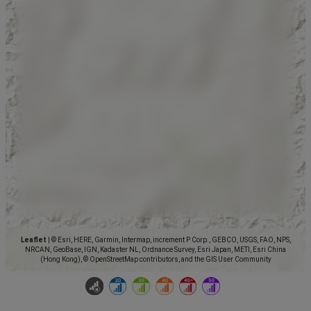
Leaflet
|
© Esri, HERE, Garmin, Intermap, increment P Corp., GEBCO, USGS, FAO, NPS,
NRCAN, GeoBase, IGN, Kadaster NL, Ordnance Survey, Esri Japan, METI, Esri China
(Hong Kong), © OpenStreetMap contributors, and the GIS User Community