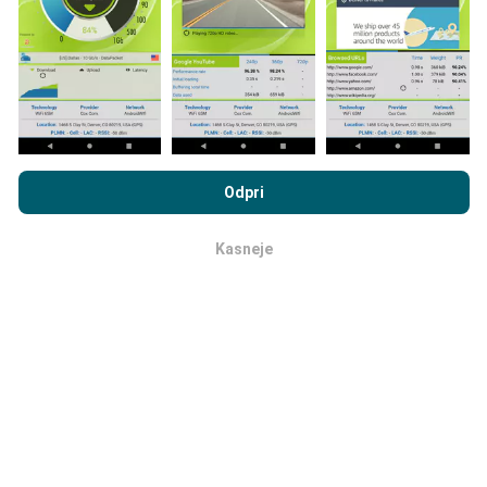
Zemljevidi pokritosti omrežja samodejno posodablja
bot vsako uro. Zemljevidi hitrosti se
posodabljajo
vsakih 15 minut
. Podatki so prikazani dve leti. Po dveh
letih se najstarejši podatki odstranijo z zemljevidov
enkrat mesečno.
Z brskanjem po portalu nPerf.com se soglašate z našim
Pravilnikom o zasebnosti in piškotkih
kot tudi z našo nPerf test
Odpri
Licenčno pogodbo za končnega uporabnika
.
Kasneje
v redu
Kako zanesljiv in natančen je?
Testi se izvajajo na napravah uporabnikov.
Natančnost geolokacije je odvisna od kakovosti
sprejema signala GPS v času preskusa. Za podatke o
pokritosti ohranjamo le teste z največjo natančnostjo
geolokacije
50 metrov
. Za hitrost prenosa se ta prag
dvigne do 200 metrov.