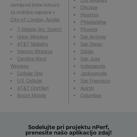
Los Angeles
zemljevid bitne hitrosti
Chicago
za mobilne naprave v
Houston
City-of-London, Anglija
.
Philadelphia
T-Mobile (inc. Sprint)
Phoenix
Union Wireless
San Antonio
AT&T Mobility
San Diego
Verizon Wireless
Dallas
Carolina West
San Jose
Wireless
Indianapolis
Cellular One
Jacksonville
U.S. Cellular
San Francisco
AT&T FirstNet
Austin
Boost Mobile
Columbus
Sodelujte pri projektu nPerf,
prenesite našo aplikacijo zdaj!