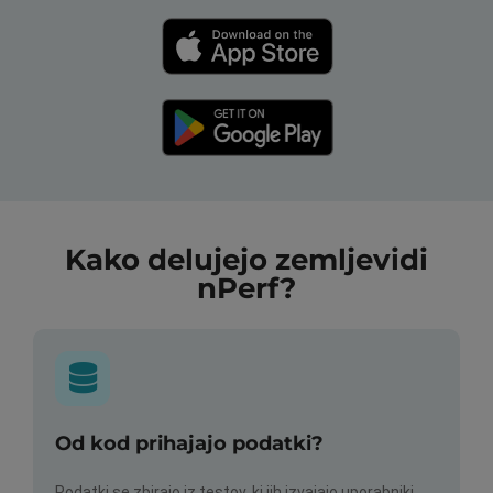
Kako delujejo zemljevidi
nPerf?
Od kod prihajajo podatki?
Podatki se zbirajo iz testov, ki jih izvajajo uporabniki