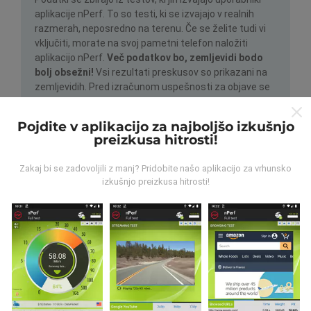
aplikacije nPerf. To so testi, ki se izvajajo v realnih
razmerah, neposredno na terenu. Če se želite tudi vi
vključiti, morate na svoj pametni telefon naložiti
aplikacijo nPerf.
Več podatkov bo, zemljevidi bodo
bolj obsežni!
Vsi rezultati preskusov so prikazani na
zemljevidih. Pred izračunom uspešnosti za objave se
uporabljajo pravila filtriranja.
Pojdite v aplikacijo za najboljšo izkušnjo
preizkusa hitrosti!
Zakaj bi se zadovoljili z manj? Pridobite našo aplikacijo za vrhunsko
izkušnjo preizkusa hitrosti!
Kako so posodobitve narejene?
Zemljevidi pokritosti omrežja samodejno posodablja
bot vsako uro. Zemljevidi hitrosti se
posodabljajo
vsakih 15 minut
. Podatki so prikazani dve leti. Po dveh
letih se najstarejši podatki odstranijo z zemljevidov
enkrat mesečno.