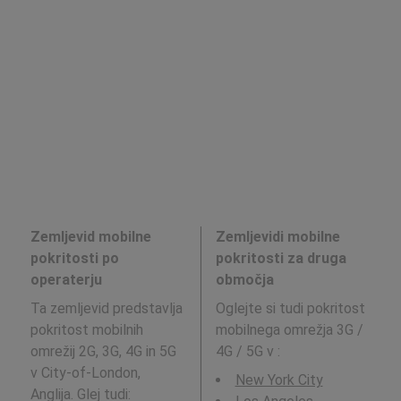
Zemljevid mobilne
Zemljevidi mobilne
pokritosti po
pokritosti za druga
operaterju
območja
Ta zemljevid predstavlja
Oglejte si tudi pokritost
pokritost mobilnih
mobilnega omrežja 3G /
omrežij 2G, 3G, 4G in 5G
4G / 5G v
:
v City-of-London,
New York City
Anglija. Glej tudi: