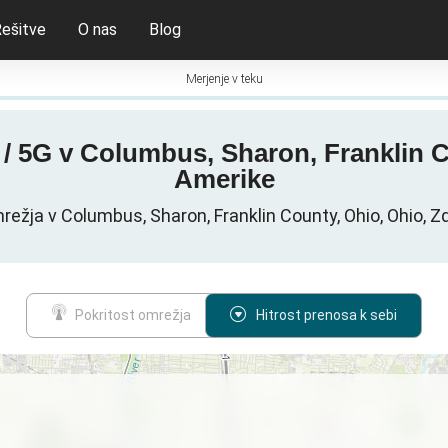
ešitve
O nas
Blog
Merjenje v teku
4G / 5G v Columbus, Sharon, Franklin
Amerike
ežja v Columbus, Sharon, Franklin County, Ohio, Ohio, 
Pokritost omrežja
Hitrost prenosa k sebi