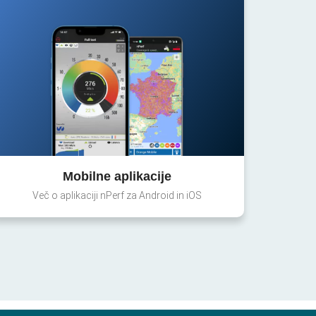
Mobilne aplikacije
Več o aplikaciji nPerf za Android in iOS