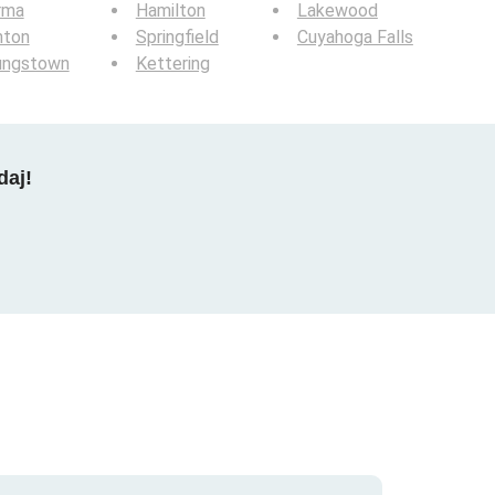
rma
Hamilton
Lakewood
nton
Springfield
Cuyahoga Falls
ungstown
Kettering
daj!