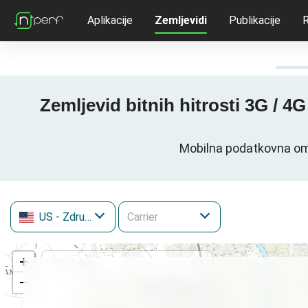
Aplikacije
Zemljevidi
Publikacije
R
Zemljevid bitnih hitrosti 3G / 
Mobilna podatkovna omr
US
- Združene države Amerike
+
−