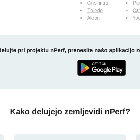
Cincinnati
Pa
Toledo
Ca
Akron
Yo
elujte pri projektu nPerf, prenesite našo aplikacijo z
Kako delujejo zemljevidi nPerf?