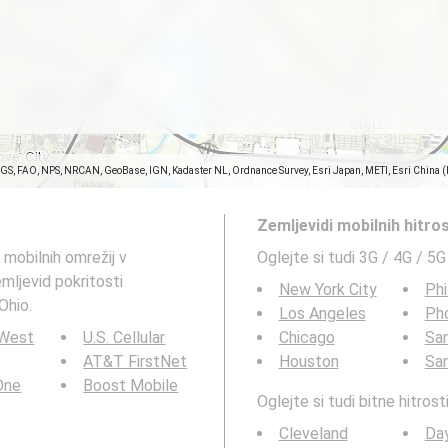
SGS, FAO, NPS, NRCAN, GeoBase, IGN, Kadaster NL, Ordnance Survey, Esri Japan, METI, Esri China 
Zemljevidi mobilnih hitro
 mobilnih omrežij v
Oglejte si tudi 3G / 4G / 5G
emljevid pokritosti
New York City
Phi
Ohio.
Los Angeles
Ph
 West
U.S. Cellular
Chicago
San
AT&T FirstNet
Houston
Sa
 One
Boost Mobile
Oglejte si tudi bitne hitro
Cleveland
Da