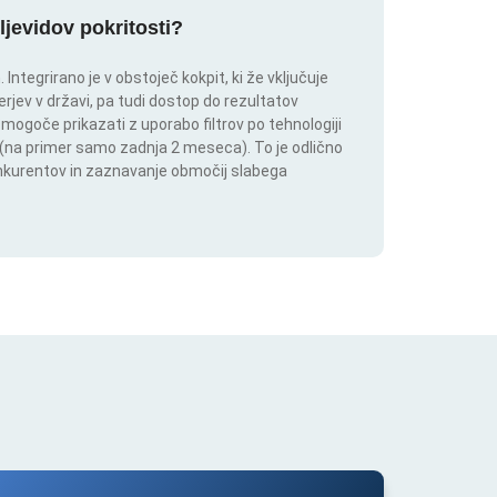
ljevidov pokritosti?
ntegrirano je v obstoječ kokpit, ki že vključuje
rjev v državi, pa tudi dostop do rezultatov
 mogoče prikazati z uporabo filtrov po tehnologiji
ju (na primer samo zadnja 2 meseca). To je odlično
onkurentov in zaznavanje območij slabega