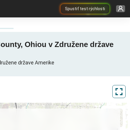
Spustiť test rýchlosti
 County, Ohiou v Združene države
Združene države Amerike
ArcGIS