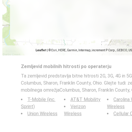
Leaflet
|
© Esri, HERE, Garmin, Intermap, increment P Corp., GEBCO, U
Zemljevid mobilnih hitrosti po operaterju
Ta zemljevid predstavlja bitne hitrosti 2G, 3G, 4G in 5G
Columbus, Sharon, Franklin County, Ohio. Glejte tudi: z
mobilnega omrežjaColumbus, Sharon, Franklin County, 
T-Mobile (inc.
AT&T Mobility
Carolina
Sprint)
Verizon
Wireless
Union Wireless
Wireless
Cellular