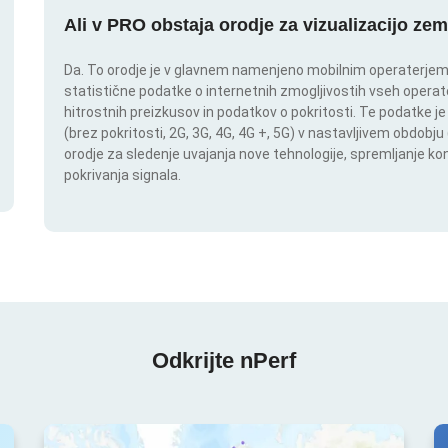
Ali v PRO obstaja orodje za vizualizacijo zem
Da. To orodje je v glavnem namenjeno mobilnim operaterjem. I
statistične podatke o internetnih zmogljivostih vseh operate
hitrostnih preizkusov in podatkov o pokritosti. Te podatke je
(brez pokritosti, 2G, 3G, 4G, 4G +, 5G) v nastavljivem obdob
orodje za sledenje uvajanja nove tehnologije, spremljanje k
pokrivanja signala.
Odkrijte nPerf