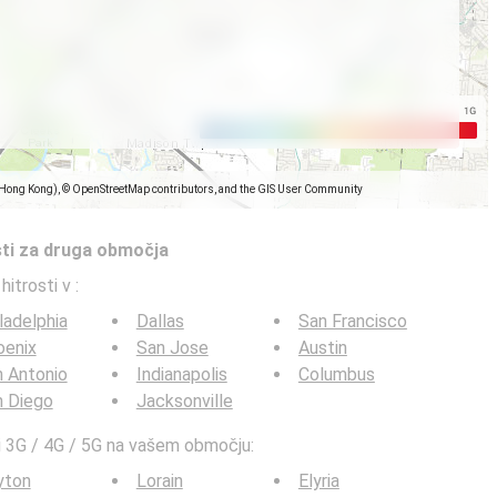
(Hong Kong), © OpenStreetMap contributors, and the GIS User Community
sti za druga območja
 hitrosti v
:
ladelphia
Dallas
San Francisco
oenix
San Jose
Austin
 Antonio
Indianapolis
Columbus
n Diego
Jacksonville
sti 3G / 4G / 5G na vašem območju:
yton
Lorain
Elyria