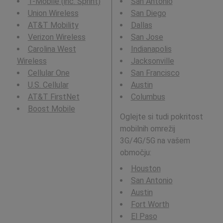
T-Mobile (inc. Sprint)
San Antonio
Union Wireless
San Diego
AT&T Mobility
Dallas
Verizon Wireless
San Jose
Carolina West
Indianapolis
Wireless
Jacksonville
Cellular One
San Francisco
U.S. Cellular
Austin
AT&T FirstNet
Columbus
Boost Mobile
Oglejte si tudi pokritost
mobilnih omrežij
3G/4G/5G na vašem
območju:
Houston
San Antonio
Austin
Fort Worth
El Paso