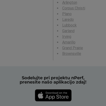
Arlington
Corpus Christi
Plano
Laredo
Lubbock
Garland
Irving
Amarillo
Grand Prairie
Brownsville
Sodelujte pri projektu nPerf,
prenesite našo aplikacijo zdaj!