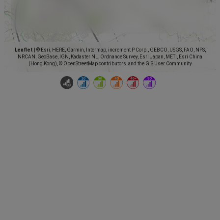
Leaflet
|
© Esri, HERE, Garmin, Intermap, increment P Corp., GEBCO, USGS, FAO, NPS,
NRCAN, GeoBase, IGN, Kadaster NL, Ordnance Survey, Esri Japan, METI, Esri China
(Hong Kong), © OpenStreetMap contributors, and the GIS User Community