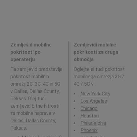
Zemljevid mobilne
Zemljevidi mobilne
pokritosti po
pokritosti za druga
operaterju
območja
Ta zemljevid predstavlja
Oglejte si tudi pokritost
pokritost mobilnih
mobilnega omrežja 3G /
omrežij 2G, 3G, 4G in 5G
4G / 5G v
:
v Dallas, Dallas County,
New York City
Teksas. Glej tudi:
Los Angeles
zemljevid bitne hitrosti
Chicago
za mobilne naprave v
Houston
Dallas, Dallas County,
Philadelphia
Teksas
.
Phoenix