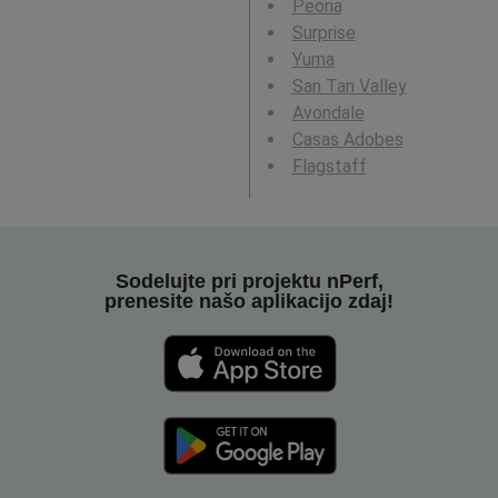
Peoria
Surprise
Yuma
San Tan Valley
Avondale
Casas Adobes
Flagstaff
Sodelujte pri projektu nPerf,
prenesite našo aplikacijo zdaj!