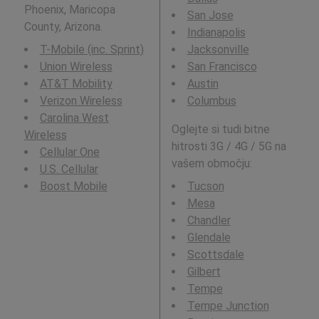
Phoenix, Maricopa
San Jose
County, Arizona.
Indianapolis
T-Mobile (inc. Sprint)
Jacksonville
Union Wireless
San Francisco
AT&T Mobility
Austin
Verizon Wireless
Columbus
Carolina West
Oglejte si tudi bitne
Wireless
hitrosti 3G / 4G / 5G na
Cellular One
vašem območju:
U.S. Cellular
Boost Mobile
Tucson
Mesa
Chandler
Glendale
Scottsdale
Gilbert
Tempe
Tempe Junction