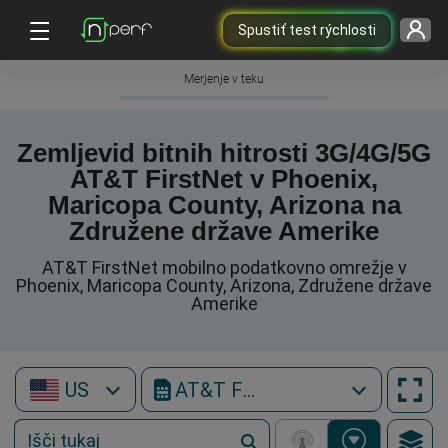
Spustiť test rýchlosti
Merjenje v teku
Zemljevid bitnih hitrosti 3G/4G/5G
AT&T FirstNet v Phoenix,
Maricopa County, Arizona na
Združene države Amerike
AT&T FirstNet mobilno podatkovno omrežje v
Phoenix, Maricopa County, Arizona, Združene države
Amerike
US
AT&T FirstNet