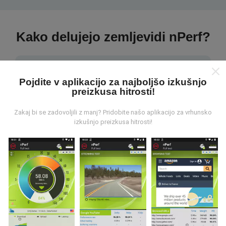
Kako delujejo zemljevidi nPerf?
Pojdite v aplikacijo za najboljšo izkušnjo
preizkusa hitrosti!
Od kod prihajajo podatki?
Zakaj bi se zadovoljili z manj? Pridobite našo aplikacijo za vrhunsko
izkušnjo preizkusa hitrosti!
Podatki se zbirajo iz testov, ki jih izvajajo uporabniki
aplikacije nPerf. To so testi, ki se izvajajo v realnih
razmerah, neposredno na terenu. Če se želite tudi vi
vključiti, morate na svoj pametni telefon naložiti
aplikacijo nPerf.
Več podatkov bo, zemljevidi bodo bolj
obsežni!
Vsi rezultati preskusov so prikazani na
zemljevidih. Pred izračunom uspešnosti za objave se
uporabljajo pravila filtriranja.