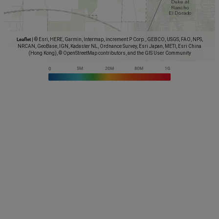
Leaflet
|
© Esri, HERE, Garmin, Intermap, increment P Corp., GEBCO, USGS, FAO, NPS,
NRCAN, GeoBase, IGN, Kadaster NL, Ordnance Survey, Esri Japan, METI, Esri China
(Hong Kong), © OpenStreetMap contributors, and the GIS User Community