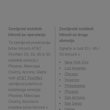
Zemljevid mobilnih
Zemljevidi mobilnih
hitrosti po operaterju
hitrosti za druga
območja
Ta zemljevid predstavlja
bitne hitrosti AT&T
Oglejte si tudi 3G / 4G /
FirstNet 2G, 3G, 4G in 5G
5G hitrosti v
:
mobilnih omrežij v
New York City
Phoenix, Maricopa
Los Angeles
County, Arizona. Glejte
Chicago
tudi:
AT&T FirstNet
Houston
zemljevid pokritosti
Philadelphia
mobilnega omrežja
Phoenix
Phoenix, Maricopa
San Antonio
County, Arizona in
San Diego
mobilne bitne hitrosti v
Dallas