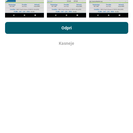
Z brskanjem po portalu nPerf.com se soglašate z našim
Pravilnikom o zasebnosti in piškotkih
kot tudi z našo nPerf test
Odpri
Kako so posodobitve narejene?
Licenčno pogodbo za končnega uporabnika
.
Kasneje
v redu
Zemljevidi pokritosti omrežja samodejno posodablja
bot vsako uro. Zemljevidi hitrosti se
posodabljajo
vsakih 15 minut
. Podatki so prikazani dve leti. Po dveh
letih se najstarejši podatki odstranijo z zemljevidov
enkrat mesečno.
Kako zanesljiv in natančen je?
Testi se izvajajo na napravah uporabnikov.