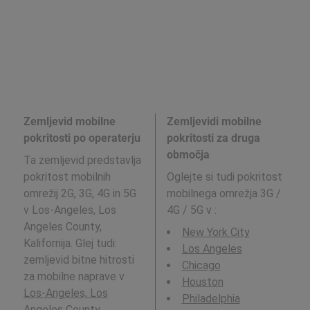
Zemljevid mobilne
Zemljevidi mobilne
pokritosti po operaterju
pokritosti za druga
območja
Ta zemljevid predstavlja
pokritost mobilnih
Oglejte si tudi pokritost
omrežij 2G, 3G, 4G in 5G
mobilnega omrežja 3G /
v Los-Angeles, Los
4G / 5G v
:
Angeles County,
New York City
Kalifornija. Glej tudi:
Los Angeles
zemljevid bitne hitrosti
Chicago
za mobilne naprave v
Houston
Los-Angeles, Los
Philadelphia
Angeles County,