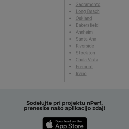
Sacramento
Long Beach
Oakland
Bakersfield
Anaheim
Santa Ana
Riverside
Stockton
Chula Vista
Fremont
Irvine
Sodelujte pri projektu nPerf,
prenesite našo aplikacijo zdaj!