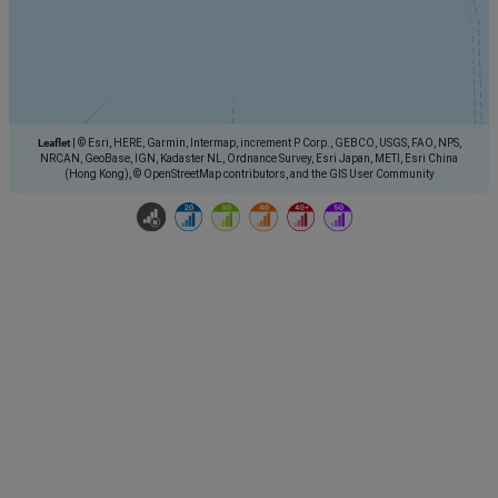
Leaflet
|
© Esri, HERE, Garmin, Intermap, increment P Corp., GEBCO, USGS, FAO, NPS,
NRCAN, GeoBase, IGN, Kadaster NL, Ordnance Survey, Esri Japan, METI, Esri China
(Hong Kong), © OpenStreetMap contributors, and the GIS User Community