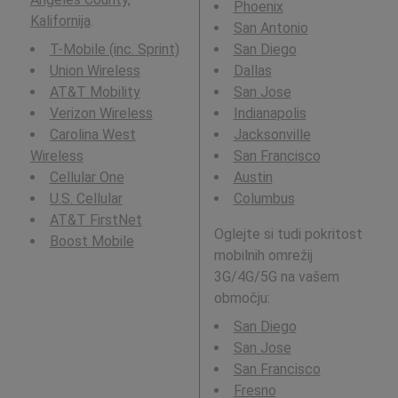
Phoenix
Kalifornija
.
San Antonio
T-Mobile (inc. Sprint)
San Diego
Union Wireless
Dallas
AT&T Mobility
San Jose
Verizon Wireless
Indianapolis
Carolina West
Jacksonville
Wireless
San Francisco
Cellular One
Austin
U.S. Cellular
Columbus
AT&T FirstNet
Oglejte si tudi pokritost
Boost Mobile
mobilnih omrežij
3G/4G/5G na vašem
območju:
San Diego
San Jose
San Francisco
Fresno