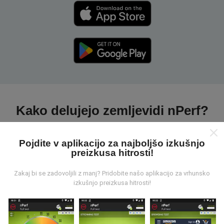
Kako delujejo zemljevidi nPerf?
Pojdite v aplikacijo za najboljšo izkušnjo
preizkusa hitrosti!
Zakaj bi se zadovoljili z manj? Pridobite našo aplikacijo za vrhunsko
Od kod prihajajo podatki?
izkušnjo preizkusa hitrosti!
Podatki se zbirajo iz testov, ki jih izvajajo uporabniki
aplikacije nPerf. To so testi, ki se izvajajo v realnih