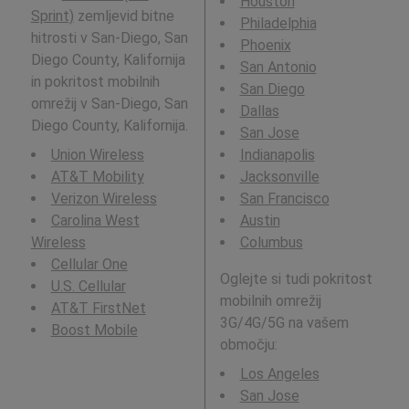
Houston
Sprint)
zemljevid bitne
Philadelphia
hitrosti v San-Diego, San
Phoenix
Diego County, Kalifornija
San Antonio
in pokritost mobilnih
San Diego
omrežij v San-Diego, San
Dallas
Diego County, Kalifornija.
San Jose
Union Wireless
Indianapolis
AT&T Mobility
Jacksonville
Verizon Wireless
San Francisco
Carolina West
Austin
Wireless
Columbus
Cellular One
Oglejte si tudi pokritost
U.S. Cellular
mobilnih omrežij
AT&T FirstNet
3G/4G/5G na vašem
Boost Mobile
območju:
Los Angeles
San Jose