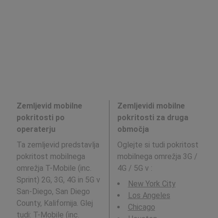
Zemljevid mobilne
Zemljevidi mobilne
pokritosti po
pokritosti za druga
operaterju
območja
Ta zemljevid predstavlja
Oglejte si tudi pokritost
pokritost mobilnega
mobilnega omrežja 3G /
omrežja T-Mobile (inc.
4G / 5G v
:
Sprint) 2G, 3G, 4G in 5G v
New York City
San-Diego, San Diego
Los Angeles
County, Kalifornija. Glej
Chicago
tudi:
T-Mobile (inc.