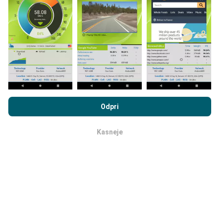
razmerah, neposredno na terenu. Če se želite tudi vi
vključiti, morate na svoj pametni telefon naložiti
aplikacijo nPerf.
Več podatkov bo, zemljevidi bodo
bolj obsežni!
Vsi rezultati preskusov so prikazani na
zemljevidih. Pred izračunom uspešnosti za objave se
uporabljajo pravila filtriranja.
Z brskanjem po portalu nPerf.com se soglašate z našim
Pravilnikom o zasebnosti in piškotkih
kot tudi z našo nPerf test
Odpri
Licenčno pogodbo za končnega uporabnika
.
Kako so posodobitve narejene?
Kasneje
v redu
Zemljevidi pokritosti omrežja samodejno posodablja
bot vsako uro. Zemljevidi hitrosti se
posodabljajo
vsakih 15 minut
. Podatki so prikazani dve leti. Po dveh
letih se najstarejši podatki odstranijo z zemljevidov
enkrat mesečno.