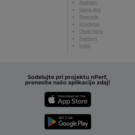
Anaheim
Santa Ana
Riverside
Stockton
Chula Vista
Fremont
Irvine
Sodelujte pri projektu nPerf,
prenesite našo aplikacijo zdaj!