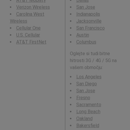
AT&T Mobility
Dallas
Verizon Wireless
San Jose
Carolina West
Indianapolis
Wireless
Jacksonville
Cellular One
San Francisco
U.S. Cellular
Austin
AT&T FirstNet
Columbus
Oglejte si tudi bitne
hitrosti 3G / 4G / 5G na
vašem območju:
Los Angeles
San Diego
San Jose
Fresno
Sacramento
Long Beach
Oakland
Bakersfield