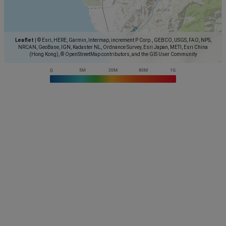
Leaflet
|
© Esri, HERE, Garmin, Intermap, increment P Corp., GEBCO, USGS, FAO, NPS,
NRCAN, GeoBase, IGN, Kadaster NL, Ordnance Survey, Esri Japan, METI, Esri China
(Hong Kong), © OpenStreetMap contributors, and the GIS User Community