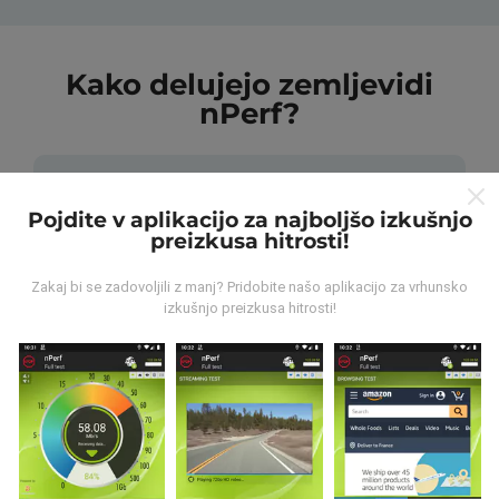
Kako delujejo zemljevidi
nPerf?
Pojdite v aplikacijo za najboljšo izkušnjo
preizkusa hitrosti!
Od kod prihajajo podatki?
Zakaj bi se zadovoljili z manj? Pridobite našo aplikacijo za vrhunsko
izkušnjo preizkusa hitrosti!
Podatki se zbirajo iz testov, ki jih izvajajo uporabniki
aplikacije nPerf. To so testi, ki se izvajajo v realnih
razmerah, neposredno na terenu. Če se želite tudi vi
vključiti, morate na svoj pametni telefon naložiti
aplikacijo nPerf.
Več podatkov bo, zemljevidi bodo
bolj obsežni!
Vsi rezultati preskusov so prikazani na
zemljevidih. Pred izračunom uspešnosti za objave se
uporabljajo pravila filtriranja.