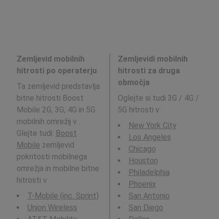
Zemljevid mobilnih
Zemljevidi mobilnih
hitrosti po operaterju
hitrosti za druga
območja
Ta zemljevid predstavlja
bitne hitrosti Boost
Oglejte si tudi 3G / 4G /
Mobile 2G, 3G, 4G in 5G
5G hitrosti v
:
mobilnih omrežij v .
New York City
Glejte tudi:
Boost
Los Angeles
Mobile
zemljevid
Chicago
pokritosti mobilnega
Houston
omrežja in mobilne bitne
Philadelphia
hitrosti v .
Phoenix
T-Mobile (inc. Sprint)
San Antonio
Union Wireless
San Diego